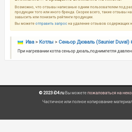
Возможно, что отзывы написаные одним пользователем под ра
продукции того или иного бренда. Скорее всего, такие отзывы н
завысить или понизить рейтинги продукции.
Вы можете
отправить запрос
на удаление отзывов содержащих 
Ива
>
Котлы
>
Сеньор Дюваль (Saunier Duval)
При нагревании котла сеньор дюаль,поднимпетля давлен
© 2023 iD4.ru
Вы можете
пожаловаться на нек
Частичное или полное копирование материало