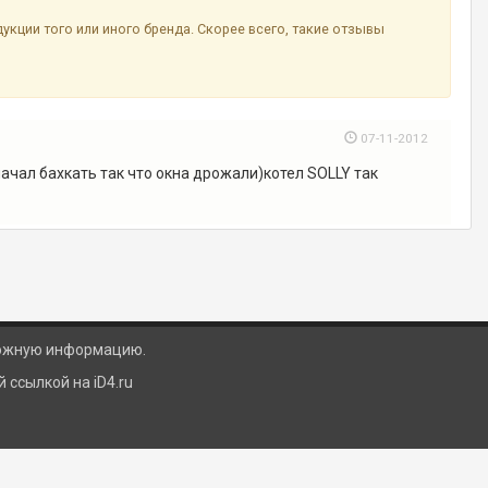
ции того или иного бренда. Скорее всего, такие отзывы
07-11-2012
ачал бахкать так что окна дрожали)котел SOLLY так
ложную информацию.
ссылкой на iD4.ru