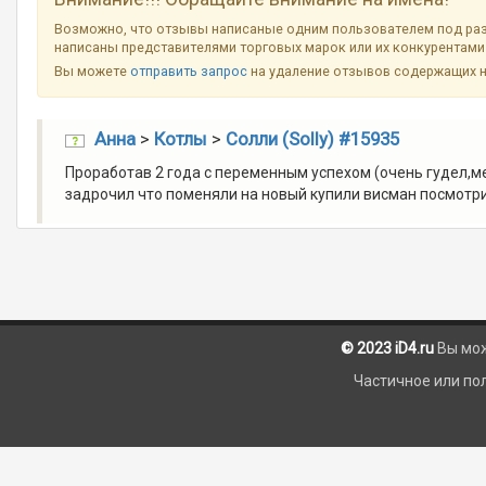
Возможно, что отзывы написаные одним пользователем под разн
написаны представителями торговых марок или их конкурентами 
Вы можете
отправить запрос
на удаление отзывов содержащих 
Анна
>
Котлы
>
Солли (Solly) #15935
Проработав 2 года с переменным успехом (очень гудел,ме
задрочил что поменяли на новый купили висман посмотр
© 2023 iD4.ru
Вы мо
Частичное или по