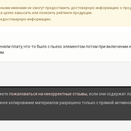
ыми именами не смогут предоставить достоверную информацию о продук
в целях завысить или понизить рейтинги продукции.
недостоверную информацию.
няли плату,что-то было с пьезо элементом потом при включении н
им.
жете
пожаловаться на некорректные отзывы
, если они содержат 
лное копирование материалов разрешено только с прямой активной 