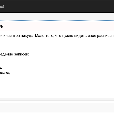
is)
те
иси клиентов никуда. Мало того, что нужно видеть свое расписа
ведение записей:
;
вать;