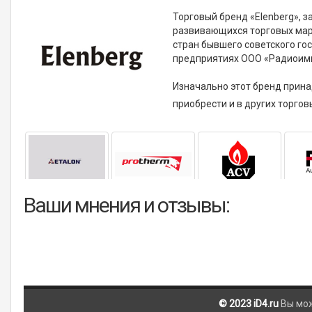
Торговый бренд «Elenberg», 
развивающихся торговых маро
стран бывшего советского гос
предприятиях ООО «Радиоимпо
Изначально этот бренд прин
приобрести и в других торго
Ваши мнения и отзывы:
© 2023 iD4.ru
Вы мо