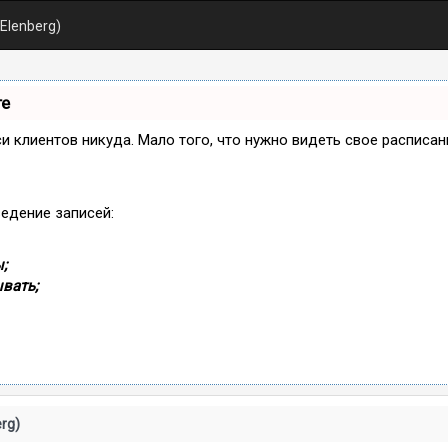
Elenberg)
те
иси клиентов никуда. Мало того, что нужно видеть свое расписа
ведение записей:
;
вать;
rg)