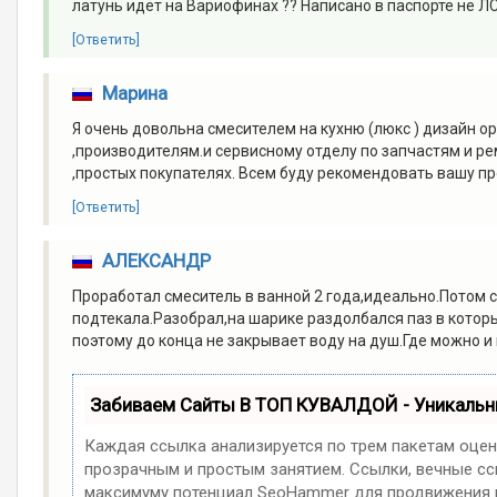
латунь идёт на Вариофинах ?? Написано в паспорте не ЛС5
[Ответить]
Марина
Я очень довольна смесителем на кухню (люкс ) дизайн 
,производителям.и сервисному отделу по запчастям и ре
,простых покупателях. Всем буду рекомендовать вашу п
[Ответить]
АЛЕКСАНДР
Проработал смеситель в ванной 2 года,идеально.Потом 
подтекала.Разобрал,на шарике раздолбался паз в который
поэтому до конца не закрывает воду на душ.Где можно и
Забиваем Сайты В ТОП КУВАЛДОЙ - Уникаль
Каждая ссылка анализируется по трем пакетам оцен
прозрачным и простым занятием. Ссылки, вечные ссы
максимуму потенциал SeoHammer для продвижения в