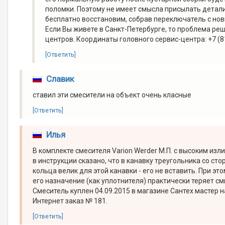
поломки. Поэтому не имеет смысла присылать детали
бесплатно восстановим, собрав переключатель с но
Если Вы живете в Санкт-Петербурге, то проблема реша
центров. Координаты головного сервис-центра: +7 (81
[Ответить]
Славик
ставил эти смесители на объект очень класные
[Ответить]
Илья
В комплекте смесителя Varion Werder М.П. с высоким из
в инструкции сказано, что в канавку треугольника со с
кольца велик для этой канавки - его не вставить. При э
его назначение (как уплотнителя) практически теряет с
Смеситель куплен 04.09.2015 в магазине Сантех мастер на
Интернет заказ № 181.
[Ответить]