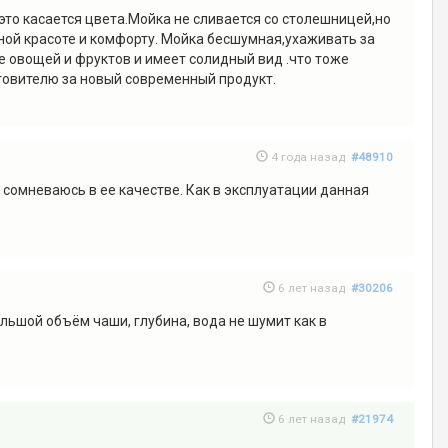
то касается цвета.Мойка не сливается со столешницей,но
ной красоте и комфорту. Мойка бесшумная,ухаживать за
е овощей и фруктов и имеет солидный вид .что тоже
товителю за новый современный продукт.
4 года назад
#48910
 сомневаюсь в ее качестве. Как в эксплуатации данная
6 лет назад
#30206
ольшой объём чаши, глубина, вода не шумит как в
6 лет назад
#21974