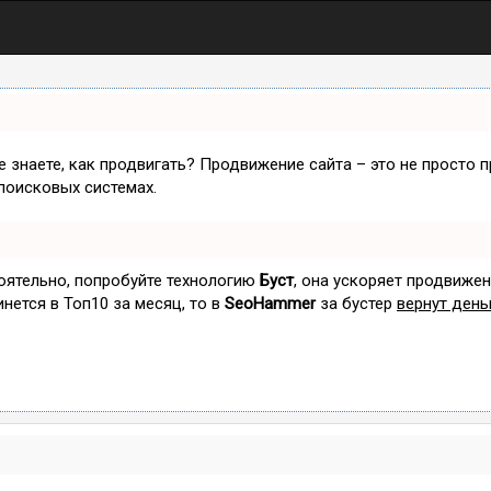
не знаете, как продвигать? Продвижение сайта – это не просто 
поисковых системах.
тоятельно, попробуйте технологию
Буст
, она ускоряет продвижен
инется в Топ10 за месяц, то в
SeoHammer
за бустер
вернут день