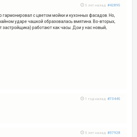
5 лет назад
#42895
о гармонировал с цветом мойки и кухонных фасадов. Но,
лучайном ударе чашкой образовалась вмятина. Во-вторых,
т застройщика) работают как часы. Дои у нас новый,
1 год назад
#73445
5 лет назад
#37928