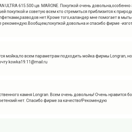
 ULTRA 615.500 цв. MARONE. Покупкой очень довольна,особенно э
ей покупкой и советую всем кто стремиться приблизится к природ
алфетками,разводов нет.Кроме того,каландер мне помогает в мыть
же рекомендую.Вообщем,покупкой довольна и спасибо фирме -изго
тся мойка,по всем параметрам подходить мойка фирмы Longran, но
очту kowka19.11@mail.ru
сственного камня Lоngran. Всем очень довольны! Очень нравится б
Претензий нет. Спасибо фирме за качество!Рекомендую