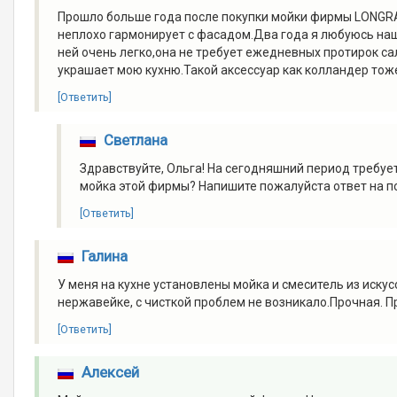
Прошло больше года после покупки мойки фирмы LONGRAN
неплохо гармонирует с фасадом.Два года я любуюсь наш
ней очень легко,она не требует ежедневных протирок с
украшает мою кухню.Такой аксессуар как колландер то
[Ответить]
Светлана
Здравствуйте, Ольга! На сегодняшний период требуе
мойка этой фирмы? Напишите пожалуйста ответ на п
[Ответить]
Галина
У меня на кухне установлены мойка и смеситель из иску
нержавейке, с чисткой проблем не возникало.Прочная. 
[Ответить]
Алексей