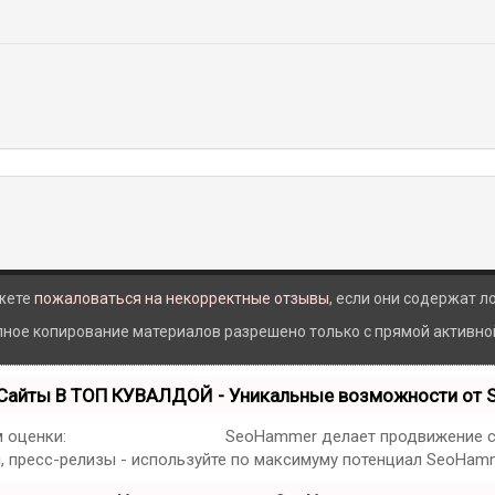
жете
пожаловаться на некорректные отзывы
, если они содержат 
лное копирование материалов разрешено только с прямой активной 
Сайты В ТОП КУВАЛДОЙ - Уникальные возможности от
м оценки:
SEO, Трафик и SMM.
SeoHammer делает продвижение са
я, пресс-релизы - используйте по максимуму потенциал SeoHam