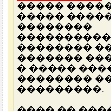
����� �����
����� ����
��������
����������
�������� ��
������� ��
� ����� ���
�������� �
���������.
���� �� ���