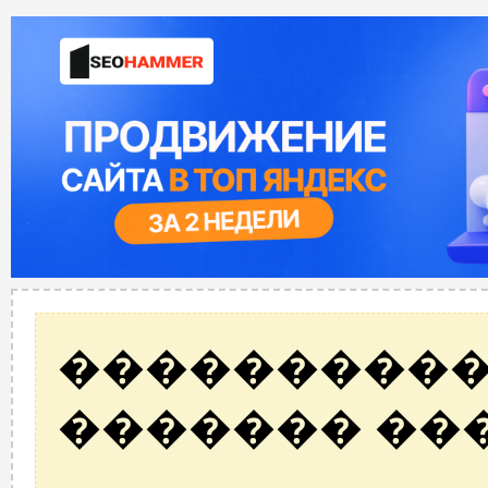
����������
������� ��