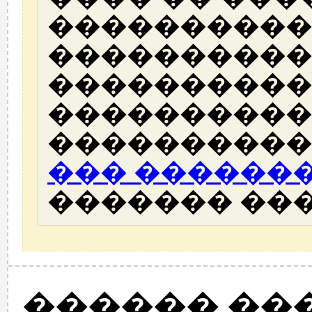
����������
����������
����������
����������
����������
��� ������
������� ��
������ ��