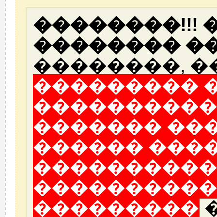
��������!!!
�������� ��
��������, �
��������� 
����������
������� ��
������ ���
����������
����������
���������
�