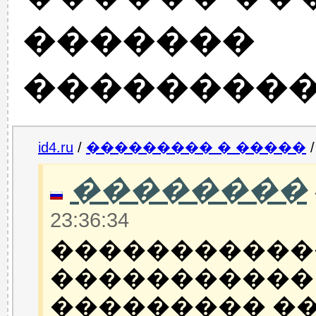
�������
���������
id4.ru
/
��������� � �����
��������
23:36:34
������������
�����������
��������� ��