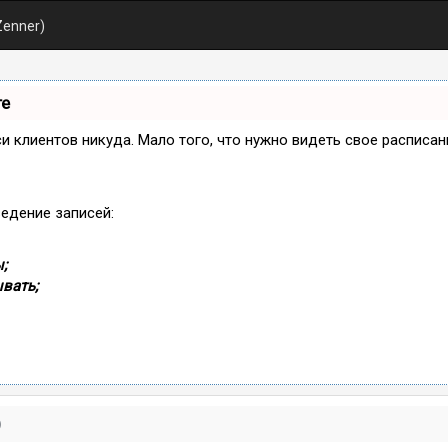
Zenner)
те
иси клиентов никуда. Мало того, что нужно видеть свое расписа
ведение записей:
;
вать;
)