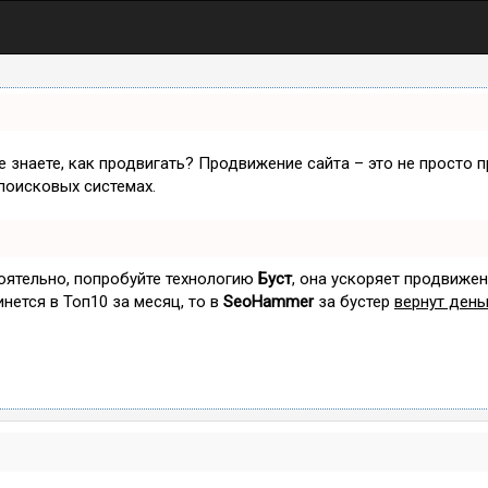
не знаете, как продвигать? Продвижение сайта – это не просто 
поисковых системах.
тоятельно, попробуйте технологию
Буст
, она ускоряет продвижен
инется в Топ10 за месяц, то в
SeoHammer
за бустер
вернут день