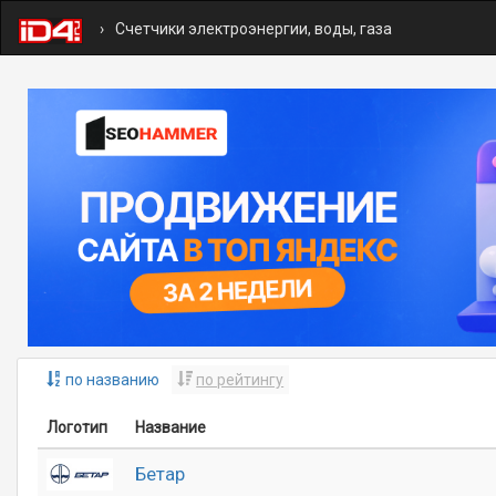
Счетчики электроэнергии, воды, газа
по названию
по рейтингу
Логотип
Название
Бетар