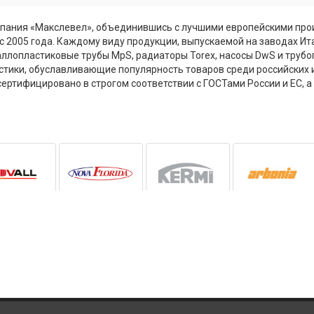
пания «Макслевел», объединившись с лучшими европейскими произ
е с 2005 года. Каждому виду продукции, выпускаемой на заводах И
еталлопластиковые трубы MpS, радиаторы Torex, насосы DwS и тру
тики, обуславливающие популярность товаров среди российских 
ертифицировано в строгом соответствии с ГОСТами России и ЕС, а