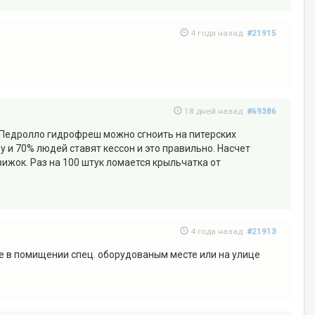
4 года назад
#21915
18 дней назад
#69386
ю Педролло гидрофреш можно сгноить на питерских
 и 70% людей ставят кессон и это правильно. Насчет
вижок. Раз на 100 штук ломается крыльчатка от
4 года назад
#21913
е в помищении спец. оборудованым месте или на улице