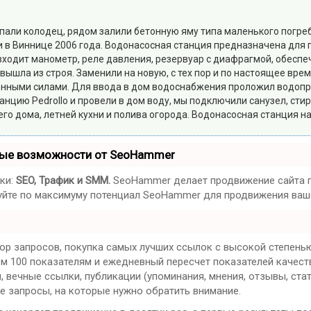
копали колодец, рядом залили бетонную яму типа маленького погр
али в Виннице 2006 года. Водонасосная станция предназначена дл
входит манометр, реле давления, резервуар с диафрагмой, обесп
вышла из строя. Заменили на новую, с тех пор и по настоящее вре
енными силами. Для ввода в дом водоснабжения проложил водопро
танцию Pedrollo и провели в дом воду, мы подключили санузел, с
о дома, летней кухни и полива огорода. Водонасосная станция на
ные возможности от SeoHammer
ки:
SEO, Трафик и SMM.
SeoHammer делает продвижение сайта п
ьзуйте по максимуму потенциал SeoHammer для продвижения ваше
ор запросов, покупка самых лучших ссылок с высокой степенью
ем 100 показателям и ежедневный пересчет показателей качест
вечные ссылки, публикации (упоминания, мнения, отзывы, стат
е запросы, на которые нужно обратить внимание.