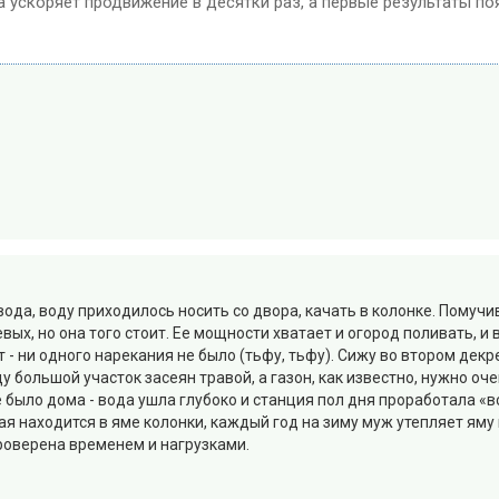
на ускоряет продвижение в десятки раз, а первые результаты по
вода, воду приходилось носить со двора, качать в колонке. Пому
ых, но она того стоит. Ее мощности хватает и огород поливать, и
т - ни одного нарекания не было (тьфу, тьфу). Сижу во втором дек
аду большой участок засеян травой, а газон, как известно, нужно о
е было дома - вода ушла глубоко и станция пол дня проработала «в
ная находится в яме колонки, каждый год на зиму муж утепляет ям
роверена временем и нагрузками.