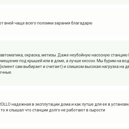
ют вней чаще всего поломки зарания благадарю
 – автоматика, окраска, метизы. Даже неубойную насосную станци
мещение под крышей или в доме, а лучше кессон. Мы бурим на воду
клиент сам выбирает и считает) и слишком высокая нагрузка на д
ечные.
LLO надежная в эксплутации дома и как лутше для ее в установк
 то я слышал что станции долго не работают в сырости