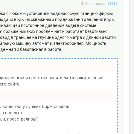
6 лет назад
#3112
ебка с люком и установили водонасосную станцию фирмы
я подачи воды из скважины и поддержания давления воды
ечивающей постоянное давление воды в системе
мя больше никаких проблем нет и работает безотказно.
вод в траншее на глубине одного метра и длиной десяти
тиральную машину автомат и электробойлер. Мощность
дежная и безопасная в работе.
розрачным и простым занятием. Ссылки, вечные
го сайта.
 качества у лучших бирж ссылок.
ва проекта.
ьи, пресс-релизы).