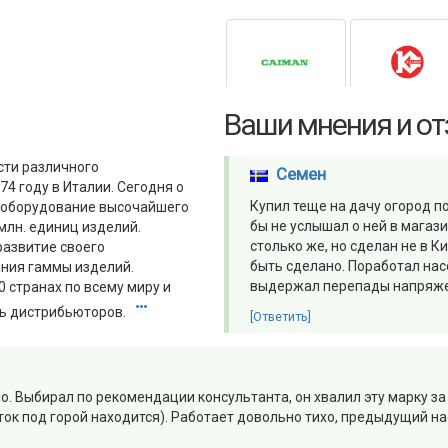
Ваши мнения и о
сти различного
Семен
4 году в Италии. Сегодня о
Купил теще на дачу огород по
й оборудование высочайшего
бы не услышал о ней в магаз
млн. единиц изделий.
столько же, но сделан не в К
развитие своего
быть сделано. Поработал насо
ения гаммы изделий.
выдержал перепады напряжен
 странах по всему миру и
ть дистрибьюторов.
[Ответить]
Выбирал по рекомендации консультанта, он хвалил эту марку за и
ток под горой находится). Работает довольно тихо, предыдущий на