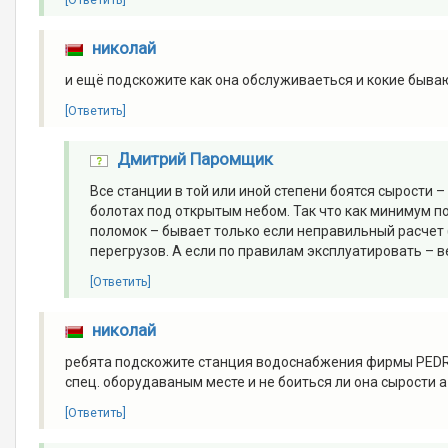
николай
и ещё подскожите как она обслуживаеться и кокие быва
[Ответить]
Дмитрий Паромщик
Все станции в той или иной степени боятся сырости
болотах под открытым небом. Так что как минимум по
поломок – бывает только если неправильный расчет (
перегрузов. А если по правилам эксплуатировать – в
[Ответить]
николай
ребята подскожите станция водоснабжения фирмы PEDRO
спец. оборудаваным месте и не боиться ли она сырости а
[Ответить]