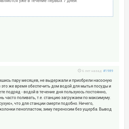
являются уже в течение первых 7 дней.
6 лет назад
#1989
чившись пару месяцев, не выдержали и приобрели насосную
 в это же время обеспечить дом водой для мытья посуды и
рете подряд - водой в течение дня пользуюсь постоянно,
чень часто поливать, т.е. станцию загружаем по максимуму.
сухую», что для станции смерти подобно. Ничего,
у колонки пенопластом, зиму переносим без ущерба. Вывод