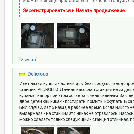
SeoHammer еще предоставляет технологию
Буст
, о
Зарегистрироваться и Начать продвижение
[Ответить]
Delicious
7 лет назад купили частный дом без городского водопро
станцию PEDROLLO. Данная насосная станция не из дешев
купания, напор при этом остается очень сильным. За 6 ле
двое детей как никак - постирать, помыть, искупать. В с
Был случай, лет 5 назад в рабочее время, когда никого н
выдержала - на станции это никак не отразилось. Насос
можно сделать только следующий - станция отличная, п