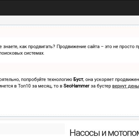
не знаете, как продвигать? Продвижение сайта – это не просто 
поисковых системах.
тоятельно, попробуйте технологию
Буст
, она ускоряет продвижен
инется в Топ10 за месяц, то в
SeoHammer
за бустер
вернут день
Насосы и мотопом