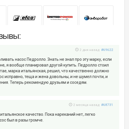
тзывы:
2 дня назад
#69622
ливать насос Педролло. Знать не знал про эту марку, если
ине, я вообще планировал другой купить. Педролло стоил
итае, марка итальянская, решил, что качественно должно
с исправно, теща и жена довольны, и не шумел почти, и
ия. Теперь рекомендую друзьям и соседям.
2 месяца назад
#68731
тальянское качество. Пока нареканий нет, легко
сос был в разы громче.