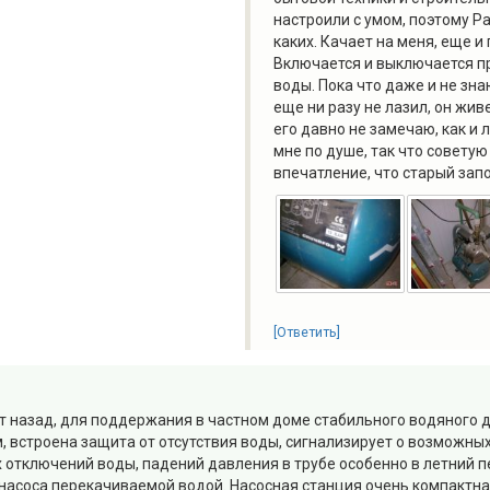
настроили с умом, поэтому Р
каких. Качает на меня, еще 
Включается и выключается при
воды. Пока что даже и не зна
еще ни разу не лазил, он жив
его давно не замечаю, как и 
мне по душе, так что советую
впечатление, что старый запо
[Ответить]
ет назад, для поддержания в частном доме стабильного водяного 
, встроена защита от отсутствия воды, сигнализирует о возможны
х отключений воды, падений давления в трубе особенно в летний 
насоса перекачиваемой водой. Насосная станция очень компактна 