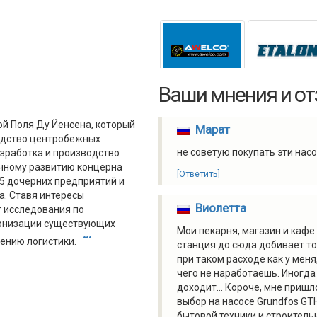
Ваши мнения и о
ой Поля Ду Йенсена, который
Марат
одство центробежных
не советую покупать эти насос
азработка и производство
ичному развитию концерна
[Ответить]
75 дочерних предприятий и
а. Ставя интересы
Виолетта
т исследования по
ернизации существующих
Мои пекарня, магазин и кафе
шению логистики.
станция до сюда добивает то
при таком расходе как у меня
чего не наработаешь. Иногда
доходит... Короче, мне приш
выбор на насосе Grundfos GT
бытовой техники и строитель