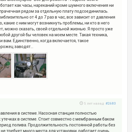
аботает как часы, нареканий кроме шумного включения ни
и прачечная рядом за отдельную плату подсоединилась.
близительно от 4 до 7 раз в час, все зависит от давления
ю, какие с ним могут возникнуть проблемы, ни кто в него
ет, можно сказать, своей отдельной жизнью. Я просто уже
любой другой бы человек на моем месте. Такая техника,
 и вам. Единственно, когда включается, такое
рожец заводят...
5 лет назад
#2683
давления в системе. Насосная станция полностью
х утечках в системе. Стоит совместно с мембранным баком
период полива. Продолжительность постоянной работы без
не требует много места для установки, работает очень