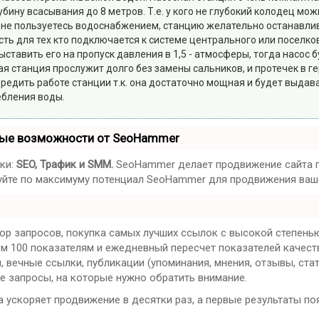
бину всасывания до 8 метров. Т.е. у кого не глубокий колодец мо
 не пользуетесь водоснабжением, станцию желательно останавлива
ость для тех кто подключается к системе центрального или посел
ставить его на пропуск давления в 1,5 - атмосферы, тогда насос 
ая станция прослужит долго без замены сальников, и протечек в г
вредить работе станции т.к. она достаточно мощная и будет выдав
ебления воды.
ные возможности от SeoHammer
ки:
SEO, Трафик и SMM.
SeoHammer делает продвижение сайта п
ьзуйте по максимуму потенциал SeoHammer для продвижения ваше
ор запросов, покупка самых лучших ссылок с высокой степенью
ем 100 показателям и ежедневный пересчет показателей качест
вечные ссылки, публикации (упоминания, мнения, отзывы, стат
е запросы, на которые нужно обратить внимание.
на ускоряет продвижение в десятки раз, а первые результаты по