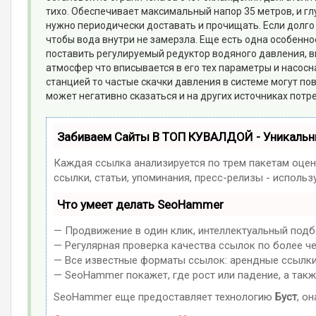
тихо. Обеспечивает максимальный напор 35 метров, и глу
нужно периодически доставать и прочищать. Если долго
чтобы вода внутри не замерзла. Еще есть одна особенн
поставить регулируемый редуктор водяного давления, вы
атмосфер что вписывается в его тех параметры и насосн
станцией то частые скачки давления в системе могут по
может негативно сказаться и на других источниках потр
Забиваем Сайты В ТОП КУВАЛДОЙ - Уникаль
Каждая ссылка анализируется по трем пакетам оцен
ссылки, статьи, упоминания, пресс-релизы - испол
Что умеет делать SeoHammer
— Продвижение в один клик, интеллектуальный подб
— Регулярная проверка качества ссылок по более ч
— Все известные форматы ссылок: арендные ссылки, 
— SeoHammer покажет, где рост или падение, а такж
SeoHammer еще предоставляет технологию
Буст
, о