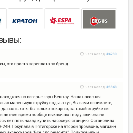
тзывы:
5 лет назад
#4230
ы, это просто переплата за бренд....
5 лет назад
#3343
 находятся на взгорье горы Бештау. Наша насосная
лько маленькую струйку воды, а тут, Вы сами понимаете,
, да взять хотя-бы только пекарню, на такой струйке ни
 в летнее время вообще выключают воду, или она не
лось лет пять назад купить насосную станцию. Остановила
H-24H. Покупала в Пятигорске на второй промзоне, магазин
ных аксессуаров "Все для ремонта". Подключили и