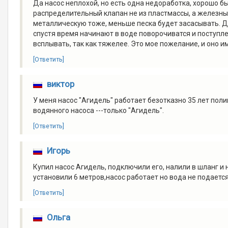
Да насос неплохой, но есть одна недоработка, хорошо 
распределительный клапан не из пластмассы, а железны
металлическую тоже, меньше песка будет засасывать. Де
спустя время начинают в воде поворочиватся и поступл
всплывать, так как тяжелее. Это мое пожелание, и оно и
[Ответить]
виктор
У меня насос "Агидель" работает безотказно 35 лет пол
водянного насоса ---только "Агидель".
[Ответить]
Игорь
Купил насос Агидель, подключили его, налили в шланг и н
установили 6 метров,насос работает но вода не подаетс
[Ответить]
Ольга