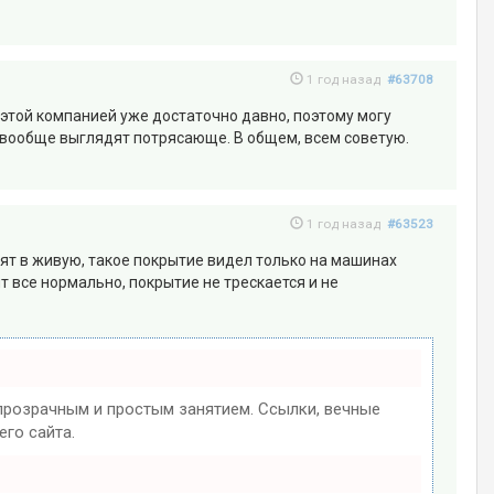
1 год назад
#63708
 этой компанией уже достаточно давно, поэтому могу
е вообще выглядят потрясающе. В общем, всем советую.
1 год назад
#63523
дят в живую, такое покрытие видел только на машинах
т все нормально, покрытие не трескается и не
розрачным и простым занятием. Ссылки, вечные
го сайта.