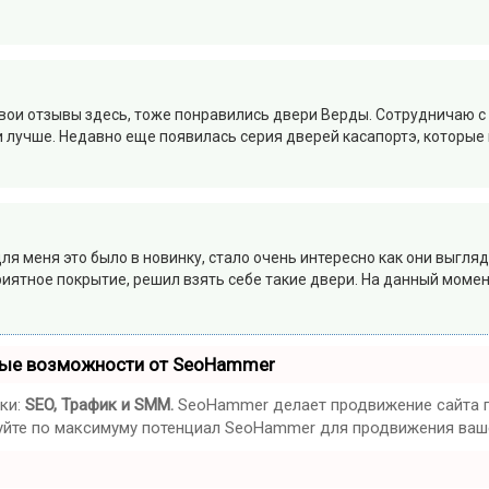
свои отзывы здесь, тоже понравились двери Верды. Сотрудничаю с
 и лучше. Недавно еще появилась серия дверей касапортэ, которы
ля меня это было в новинку, стало очень интересно как они выгля
риятное покрытие, решил взять себе такие двери. На данный момен
ные возможности от SeoHammer
ки:
SEO, Трафик и SMM.
SeoHammer делает продвижение сайта п
ьзуйте по максимуму потенциал SeoHammer для продвижения ваше