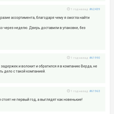
1 год назад
#62439
разие ассортимента, благодаря чему я смогла найти
о через неделю. Дверь доставили в упаковке, без
1 год назад
#61990
задержек и волокит и обратился я в компанию Верда, не
ть дело с такой компанией.
1 год назад
#61963
стоят не первый год, а выглядят как новенькие!