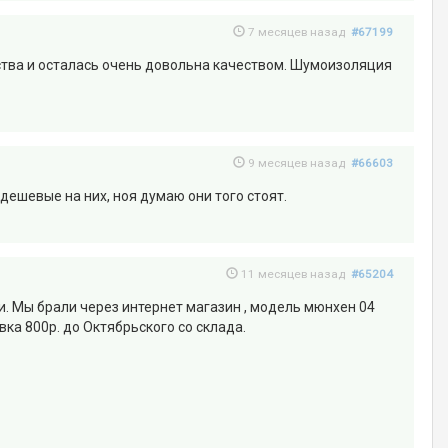
7 месяцев назад
#67199
тва и осталась очень довольна качеством. Шумоизоляция
9 месяцев назад
#66603
дешевые на них, ноя думаю они того стоят.
11 месяцев назад
#65204
и. Мы брали через интернет магазин , модель мюнхен 04
вка 800р. до Октябрьского со склада.