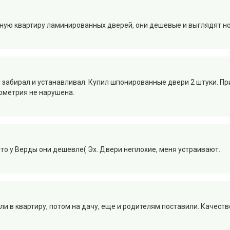
мную квартиру ламинированных дверей, они дешевые и выглядят н
м забирал и устанавливал. Купил шпонированные двери 2 штуки. Пр
ометрия не нарушена.
 что у Верды они дешевле( Эх. Двери неплохие, меня устраивают.
ли в квартиру, потом на дачу, еще и родителям поставили. Качеств