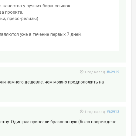
 качества у лучших бирж ссылок.
ва проекта.
ьи, пресс-релизы).
являются уже в течение первых 7 дней.
1 год назад
#62919
т они намного дешевле, чем можно предположить на
1 год назад
#62913
честву. Один раз привезли бракованную (было повреждено