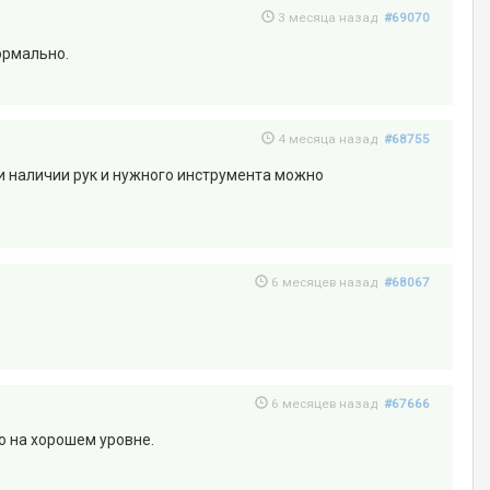
3 месяца назад
#69070
ормально.
4 месяца назад
#68755
и наличии рук и нужного инструмента можно
6 месяцев назад
#68067
6 месяцев назад
#67666
о на хорошем уровне.