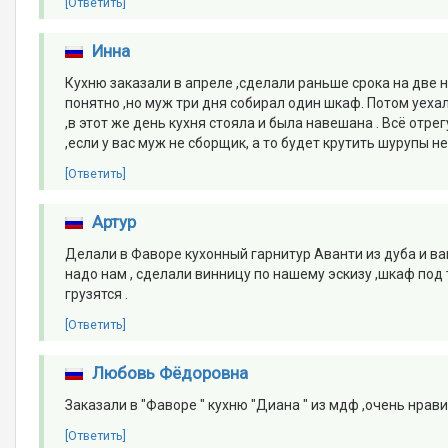
[Ответить]
Инна
Кухню заказали в апреле ,сделали раньше срока на две н
понятно ,но муж три дня собирал один шкаф. Потом уеха
,в этот же день кухня стояла и была навешана . Всё отре
,если у вас муж не сборщик, а то будет крутить шурупы н
[Ответить]
Артур
Делали в Фаворе кухонный гарнитур Аванти из дуба и в
надо нам , сделали винницу по нашему эскизу ,шкаф под
грузятся .
[Ответить]
Любовь Фёдоровна
Заказали в "Фаворе " кухню "Диана " из мдф ,очень нравит
[Ответить]