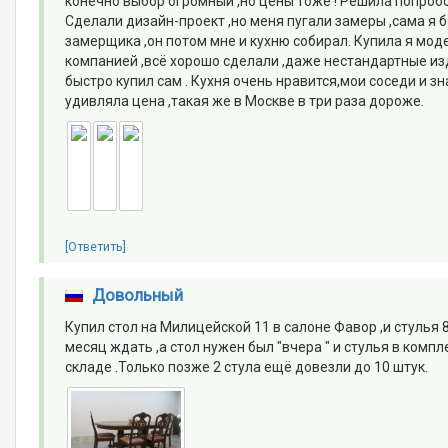
конечно выбор огромный ,но цены тоже ! Решила попробо
Сделали дизайн-проект ,но меня пугали замеры ,сама я
замерщика ,он потом мне и кухню собирал. Купила я мод
компанией ,всё хорошо сделали ,даже нестандартные из
быстро купил сам . Кухня очень нравится,мои соседи и з
удивляла цена ,такая же в Москве в три раза дороже.
[Ответить]
Довольный
Купил стол на Милицейской 11 в салоне Фавор ,и стулья 
месяц ждать ,а стол нужен был "вчера " и стулья в компл
складе .Только позже 2 стула ещё довезли до 10 штук.