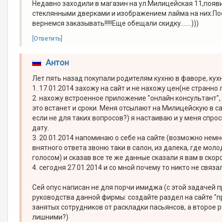
Недавно заходили в магазин на ул.Милицейская 11,появ
стеклянными дверками и изображением лайма на них.Пос
вернемся заказывать!!!!!Еще обещали скидку.......)))
[Ответить]
Антон
Лет пять назад покупали родителям кухню в фаворе, кухня
1. 17.01.2014 захожу на сайт и не нахожу цен(не странно 
2. нахожу встроенное приложение "онлайн консультант",
это встанет и сроки. Меня отсылают на Милицейскую в с
если не для таких вопросов?) я настаиваю и у меня спр
дату.
3. 20.01.2014 напоминаю о себе на сайте (возможно немно
внятного ответа звоню таки в салон, из далека, где мо
голосом) и сказав все те же данные сказали я вам в ск
4. сегодня 27.01.2014 и со мной почему то никто не связа
Сей опус написан не для порчи имиджа (с этой задачей 
руководства данной фирмы: создайте раздел на сайте "п
занятых сотрудников от раскладки пасьянсов, а второе 
лишними?)