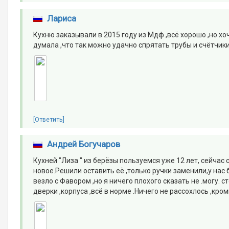
Лариса
Кухню заказывали в 2015 году из Мдф ,всё хорошо ,но х
думала ,что так можно удачно спрятать трубы и счётчики
[Ответить]
Андрей Богучаров
Кухней "Лиза " из берёзы пользуемся уже 12 лет, сейчас 
новое.Решили оставить её ,только ручки заменили,у нас
везло с Фавором ,но я ничего плохого сказать не .могу.
дверки ,корпуса ,всё в норме .Ничего не рассохлось ,кром