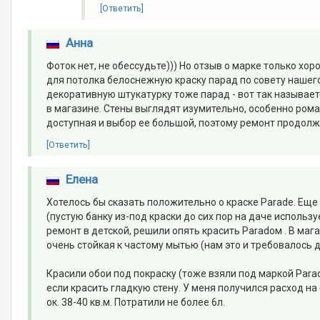
[Ответить]
Анна
Фоток нет, не обессудьте))) Но отзыв о марке только хор
для потолка белоснежную краску парад по совету нашего
декоративную штукатурку тоже парад - вот так называе
в магазине. Стены выглядят изумительно, особенно рома
доступная и выбор ее большой, поэтому ремонт продолж
[Ответить]
Елена
Хотелось бы сказать положительно о краске Parade. Еще
(пустую банку из-под краски до сих пор на даче использу
ремонт в детской, решили опять красить Paradом . В маг
очень стойкая к частому мытью (нам это и требовалось 
Красили обои под покраску (тоже взяли под маркой Parade)
если красить гладкую стену. У меня получился расход на
ок. 38-40 кв.м. Потратили не более 6л.