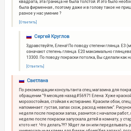
квадрата, эта граница не была толстой. И это было нео
была фирменная , поэтому даже и в голову такое не приш
разное у нас умение ?
[Ответить]
Сергей Круглов
Здравствуйте, Елена! По поводу степени глянца. Е3 (
означают степень глянца. Е20 максимально глянцевая
13300. По поводу покраски потолка, Вы сделали как
[Ответить]
Светлана
По рекомендации консультанта спец.магазина для покраск
обращении "9 месяцев назад#56971 Елена: Хуже краской н
морозостойкая, стойкая к истиранию. Красили обои, спе
напоминает: густая, запах схож, расход невелик". Рисунок
неделя после покраски запах, разнится с началом работ, н
неделю после покраски запускала детей в комнату, у ста
ктото нет. Что делать?!!? Уйдет ли он или переделывать
универсальным клеем для бумаж.обоев(без запаха), пот