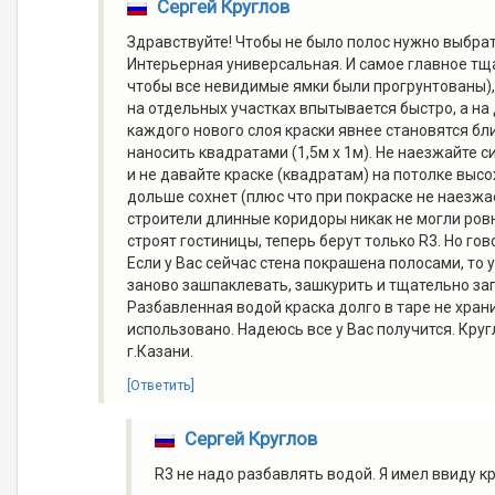
Сергей Круглов
Здравствуйте! Чтобы не было полос нужно выбра
Интерьерная универсальная. И самое главное тщ
чтобы все невидимые ямки были прогрунтованы), 
на отдельных участках впытывается быстро, а на 
каждого нового слоя краски явнее становятся бли
наносить квадратами (1,5м х 1м). Не наезжайте 
и не давайте краске (квадратам) на потолке выс
дольше сохнет (плюс что при покраске не наезжае
строители длинные коридоры никак не могли ровно
строят гостиницы, теперь берут только R3. Но го
Если у Вас сейчас стена покрашена полосами, то 
заново зашпаклевать, зашкурить и тщательно заг
Разбавленная водой краска долго в таре не храни
использовано. Надеюсь все у Вас получится. Кру
г.Казани.
[Ответить]
Сергей Круглов
R3 не надо разбавлять водой. Я имел ввиду к