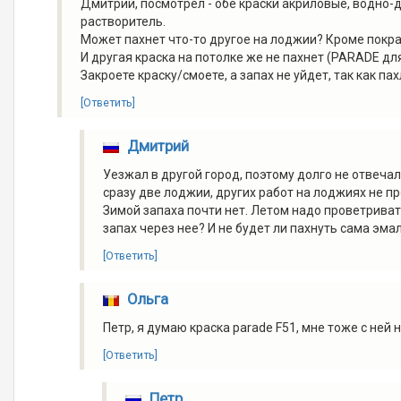
Дмитрий, посмотрел - обе краски акриловые, водно-
растворитель.
Может пахнет что-то другое на лоджии? Кроме покра
И другая краска на потолке же не пахнет (PARADE для
Закроете краску/смоете, а запах не уйдет, так как пах
[Ответить]
Дмитрий
Уезжал в другой город, поэтому долго не отвечал
сразу две лоджии, других работ на лоджиях не пр
Зимой запаха почти нет. Летом надо проветриват
запах через нее? И не будет ли пахнуть сама эмал
[Ответить]
Ольга
Петр, я думаю краска parade F51, мне тоже с ней 
[Ответить]
Петр