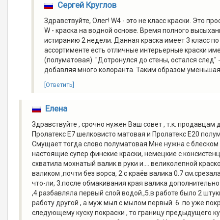
Сергей Круглов
Здравствуйте, Олег! W4 - это не класс краски. Это п
W - краска на водной основе. Время полного высыхан
истиранию 2 недели. Данная краска имеет 3 класс по
ассортименте есть отличные интерьерные краски имею
(полуматовая). "Дотронулся до стены, остался след" 
добавляя много колоранта. Таким образом уменьшая
[Ответить]
Елена
Здравствуйте , срочно нужен Ваш совет , т.к. продавцам
Пролатекс Е7 шелковисто матовая и Пролатекс Е20 полума
Смущает тогда слово полуматовая.Мне нужна с блеском п
настоящие супер финские краски, немецкие с консистенц
схватила мохнатый валик в руки и.... великолепной крас
валиком ,почти без ворса, 2.с краёв валика 0.7 см.среза
что-ли, 3.после обмакивания края валика дополнительно
,4.разбавляла первый слой водой.,5.в работе было 2 штуки
работу другой , а муж мыл с мылом первый. 6 .по уже по
следующему куску покраски , то границу предыдущего ку