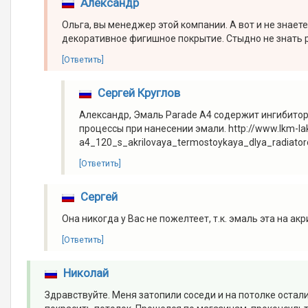
Александр
Ольга, вы менеджер этой компании. А вот и не знает
декоративное фигишное покрытие. Стыдно не знать 
[Ответить]
Сергей Круглов
Александр, Эмаль Parade A4 содержит ингибито
процессы при нанесении эмали. http://www.lkm-l
a4_120_s_akrilovaya_termostoykaya_dlya_radiator
[Ответить]
Сергей
Она никогда у Вас не пожелтеет, т.к. эмаль эта на ак
[Ответить]
Николай
Здравствуйте. Меня затопили соседи и на потолке остал