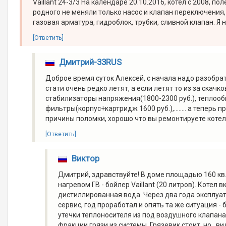
Vaillant 24-3/3 На календаре 20.10.2016, котел с 2008, 
родного не меняли только насос и клапан переключения
газовая арматура, гидроблок, трубки, сливной клапан. Я н
[Ответить]
Дмитрий-33RUS
Доброе время суток Алексей, с начала надо разобрат
стати очень редко летят, а если летят то из за ска
стабилизаторы напряжения(1800-2300 руб.), теплооб
фильтры(корпус+картридж 1600 руб.),........ а тепер
причины поломки, хорошо что вы ремонтируете котел а
[Ответить]
Виктор
Дмитрий, здравствуйте! В доме площадью 160 кв. м
нагревом ГВ - бойлер Vaillant (20 литров). Котел
дистиллированная вода. Через два года эксплуат
сервис, год проработал и опять та же ситуация -
утечки теплоносителя из под воздушного клапана 
фракции грязи из системы. Грязевик стоит, но , в