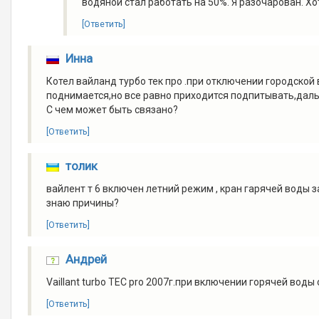
водяной стал работать на 50%. Я разочарован. Хо
[Ответить]
Инна
Котел вайланд турбо тек про .при отключении городской
поднимается,но все равно приходится подпитывать,дал
С чем может быть связано?
[Ответить]
толик
вайлент т 6 включен летний режим , кран гарячей воды 
знаю причины?
[Ответить]
Андрей
Vaillant turbo TEC pro 2007г.при включении горячей воды
[Ответить]