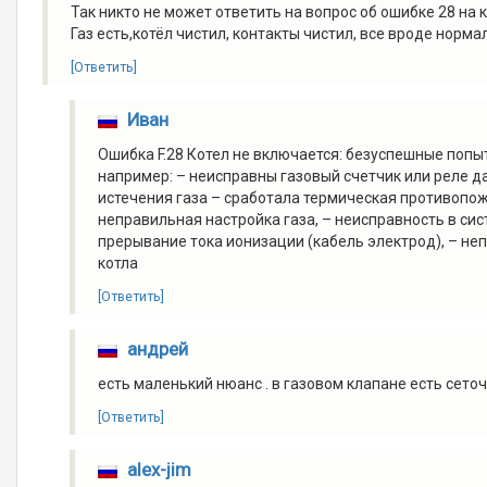
Так никто не может ответить на вопрос об ошибке 28 на 
Газ есть,котёл чистил, контакты чистил, все вроде норм
[Ответить]
Иван
Ошибка F.28 Котел не включается: безуспешные попыт
например: – неисправны газовый счетчик или реле д
истечения газа – сработала термическая противопож
неправильная настройка газа, – неисправность в сис
прерывание тока ионизации (кабель электрод), – не
котла
[Ответить]
андрей
есть маленький нюанс . в газовом клапане есть сеточк
[Ответить]
alex-jim