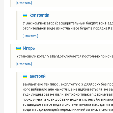
[Ответить]
konstantin
У Вас компенсатор (расширительный бак)пустой.Надо
отопительной воде из котла и всё будет в порядке.Ка
[Ответить]
Игорь
Установили котел Vaillant,отключается постоянно по ноч
[Ответить]
анатолй
вайлант еко тек плюс . експлуатую з 2008 року без пр
його вибивало але на котлі це не відбивається) і не 
туди лишній раз не лізли. потрібно тільки підтримуват
прокручувати кран добавки води в систему бо він мож
то швидше за все вода з системи почала виходити в 
води в водопровідній мережі нижчий за тиск в системі)