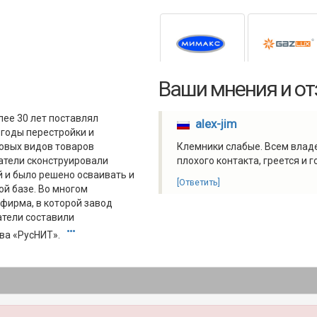
Ваши мнения и о
лее 30 лет поставлял
alex-jim
 годы перестройки и
новых видов товаров
Клемники слабые. Всем влад
татели сконструировали
плохого контакта, греется и г
 и было решено осваивать и
[Ответить]
ой базе. Во многом
 фирма, в которой завод
атели составили
ва «РусНИТ».