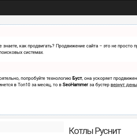
не знаете, как продвигать? Продвижение сайта – это не просто 
поисковых системах.
тоятельно, попробуйте технологию
Буст
, она ускоряет продвижен
инется в Топ10 за месяц, то в
SeoHammer
за бустер
вернут день
Котлы Руснит