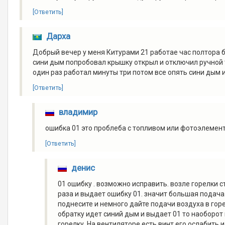
[Ответить]
Дарха
Добрый вечер у меня Китурами 21 работае час полтора б
сини дым попробовал крышку открыл и отключил ручной 
один раз работал минуты три потом все опять сини дым 
[Ответить]
владимир
ошибка 01 это проблеба с топливом или фотоэлемент
[Ответить]
денис
01 ошибку . возможно исправить. возле горелки с
раза и выдает ошибку 01. значит большая подача 
поднесите и немного дайте подачи воздуха в горел
обратку идет синий дым и выдает 01 то наоборот
горелку. На вентиляторе есть винт его ослабить и