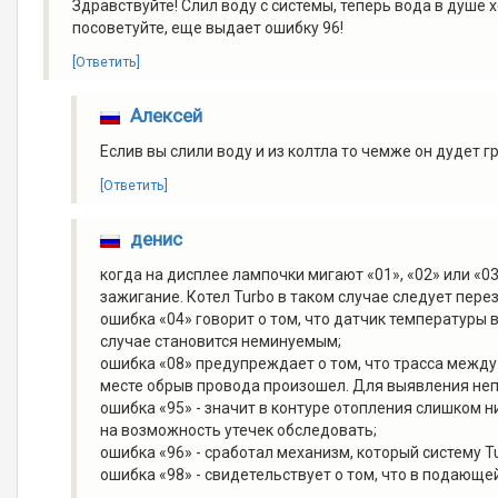
Здравствуйте! Слил воду с системы, теперь вода в душе 
посоветуйте, еще выдает ошибку 96!
[Ответить]
Алексей
Еслив вы слили воду и из колтла то чемже он дудет г
[Ответить]
денис
когда на дисплее лампочки мигают «01», «02» или «0
зажигание. Котел Turbo в таком случае следует пере
ошибка «04» говорит о том, что датчик температуры 
случае становится неминуемым;
ошибка «08» предупреждает о том, что трасса между
месте обрыв провода произошел. Для выявления неп
ошибка «95» - значит в контуре отопления слишком н
на возможность утечек обследовать;
ошибка «96» - сработал механизм, который систему T
ошибка «98» - свидетельствует о том, что в подающе