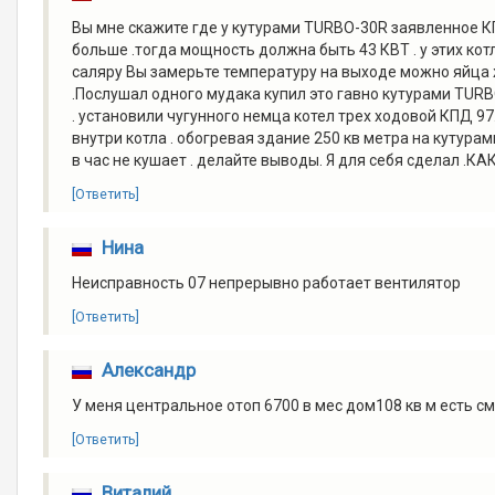
Вы мне скажите где у кутурами TURBO-30R заявленное КПД
больше .тогда мощность должна быть 43 КВТ . у этих кот
саляру Вы замерьте температуру на выходе можно яйца 
.Послушал одного мудака купил это гавно кутурами TUR
. установили чугунного немца котел трех ходовой КПД 97
внутри котла . обогревая здание 250 кв метра на кутурам
в час не кушает . делайте выводы. Я для себя сдела
[Ответить]
Нина
Неисправность 07 непрерывно работает вентилятор
[Ответить]
Александр
У меня центральное отоп 6700 в мес дом108 кв м есть с
[Ответить]
Виталий