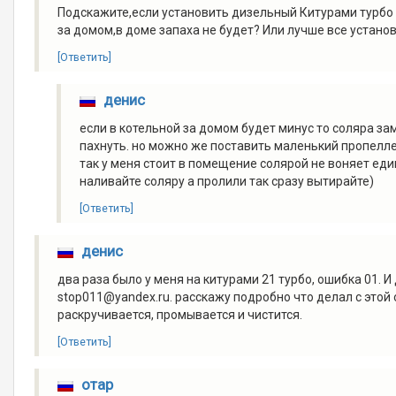
Подскажите,если установить дизельный Китурами турбо 1
за домом,в доме запаха не будет? Или лучше все устано
[Ответить]
денис
если в котельной за домом будет минус то соляра за
пахнуть. но можно же поставить маленький пропеллер 
так у меня стоит в помещение солярой не воняет еди
наливайте соляру а пролили так сразу вытирайте)
[Ответить]
денис
два раза было у меня на китурами 21 турбо, ошибка 01. И
stop011@yandex.ru. расскажу подробно что делал с этой 
раскручивается, промывается и чистится.
[Ответить]
отар