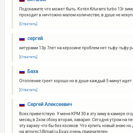
Подскажите что может быть. Котёл Kiturami turbo 13r зи
проходит в ничтожно малом количестве, в душе не искуп
[Ответить]
сергей
китурами 13р 7лет на керосине проблем нет тьфу-тьфу р
[Ответить]
Баха
Отопление греет хорошо но в душе каждый 5 минут идет
[Ответить]
Сергей Алексеевич
Всех приветствую. У меня КРМ 30 в эту зиму в камере сг
месяц в 2хсм сбоку вторая, заварил .Сегодня утром на п
эту заразу что бы без косяков. Что купить новый знаю н
на amyrec1@mail.ru Буду очень признателен.