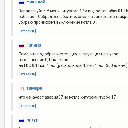
Николай
Здравствуйте. У меня китурами 17 и выдаёт ошибку 01. 
работает. Собрал все обратно,котел не запускается,закр
убираю произхохит выключение котла 01
[Ответить]
Галина
Помогите подобрать котел для следующих нагрузок:
на отопление 0,1 Гкал/час.
на ГВС 0,1 Гкал/час. (расход воды 1,8 м3/час.=300 л/мин.)
[Ответить]
тамара
что означает авария07 на котле китурами турбо 17
[Ответить]
артур