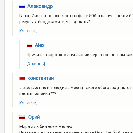
Александр
Галан 2квт на тосоле жрет на фазе 50А а на нуле почти 60
результат!подскажите, что делать?
[Ответить]
Alex
Причина в коротком замыкании через тосол - вам как
[Ответить]
константин
а сколько плотят люди за месяц такого обогрева ,никто 
влетит копейка???
[Ответить]
Юрий
Мира и любви всем желаю.
Подскажите пожалуйста у меня Галан Очаг Турбо 4.5 на 