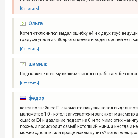
[Ответить]
Ольга
Котел отключился выдал ошибку е4 и с двух труб ведущи
градусы упали и 0.8бар отопления и воды горячей нет..к
[Ответить]
шамиль
Подскажите почему включил котёл он работает без оста
[Ответить]
федор
котел полнейшее Г...с момента покупки начал выделыват
малометре 1.0 - котел запускается и загоняет манометр в
ошибка Е4 и давление падает на 0. и по мимо этих манип
позже, и происходит самый нстоящий мини, а иногда и не 
можно сделать, или проще новый купить? котел электро