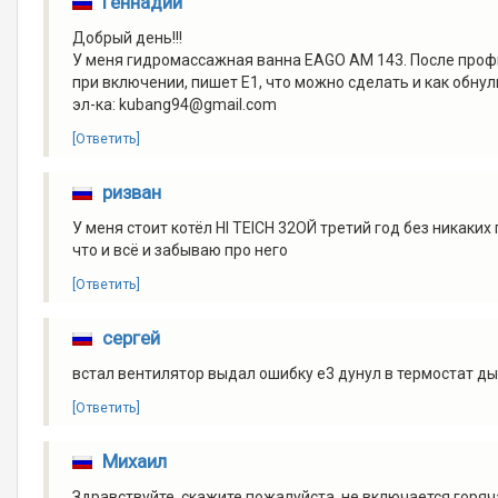
Геннадий
Добрый день!!!
У меня гидромассажная ванна EAGO АМ 143. После проф
при включении, пишет Е1, что можно сделать и как обну
эл-ка: kubang94@gmail.com
[Ответить]
ризван
У меня стоит котёл HI TEICH 32ОЙ третий год без никак
что и всё и забываю про него
[Ответить]
сергей
встал вентилятор выдал ошибку е3 дунул в термостат д
[Ответить]
Михаил
Здравствуйте, скажите пожалуйста, не включается горячая 