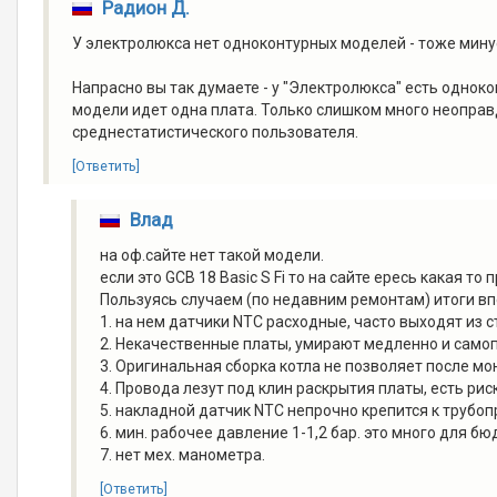
Радион Д.
У электролюкса нет одноконтурных моделей - тоже мину
Напрасно вы так думаете - у "Электролюкса" есть однокон
модели идет одна плата. Только слишком много неоправ
среднестатистического пользователя.
[Ответить]
Влад
на оф.сайте нет такой модели.
если это GCB 18 Basic S Fi то на сайте ересь какая то
Пользуясь случаем (по недавним ремонтам) итоги впе
1. на нем датчики NTC расходные, часто выходят из с
2. Некачественные платы, умирают медленно и само
3. Оригинальная сборка котла не позволяет после мо
4. Провода лезут под клин раскрытия платы, есть ри
5. накладной датчик NTC непрочно крепится к трубоп
6. мин. рабочее давление 1-1,2 бар. это много для б
7. нет мех. манометра.
[Ответить]