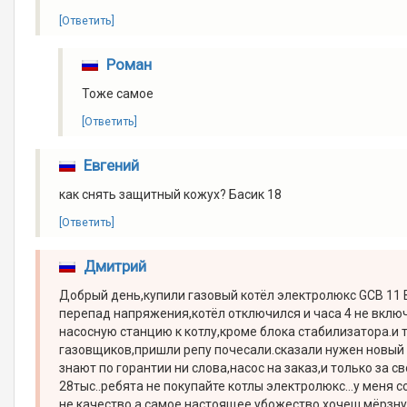
[Ответить]
Роман
Тоже самое
[Ответить]
Евгений
как снять защитный кожух? Басик 18
[Ответить]
Дмитрий
Добрый день,купили газовый котёл электролюкс GCB 11 Ba
перепад напряжения,котёл отключился и часа 4 не вклю
насосную станцию к котлу,кроме блока стабилизатора.и т
газовщиков,пришли репу почесали.сказали нужен новый 
знают по горантии ни слова,насос на заказ,и только за с
28тыс..ребята не покупайте котлы электролюкс...у меня с
не качество,а самое настоящее убожество,хочеш мёрзнут