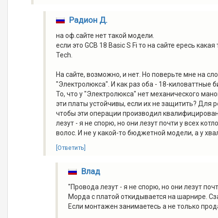
Радион Д.
на оф.сайте нет такой модели.
если это GCB 18 Basic S Fi то на сайте ересь кака
Tech.
На сайте, возможно, и нет. Но поверьте мне на с
"Электролюкса". И как раз оба - 18-киловаттные 
То, что у "Электролюкса" нет механического мано
эти платы устойчивы, если их не защитить? Для р
чтобы эти операции производил квалифицированн
лезут - я не спорю, но они лезут почти у всех ко
волос. И не у какой-то бюджетной модели, а у хв
[Ответить]
Влад
"Провода лезут - я не спорю, но они лезут почт
Морда с платой откидывается на шарнире. Сз
Если монтажен занимаетесь а не только прод