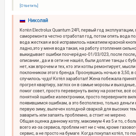
[Ответить]
Николай
Котёл Electrolux Quantum 24FI, первый год эксплуатации,
саморемонта честно отработал год, потом опять вода по
вода жесткая и всё исправилось нажатием красной кнопки
ладно,это у меня вода такая, на работу отопления сильно
выкидывает ошибки поочерёдно-01/03/023, после послед
описании , да и в сети не нашёл, были долгие танцы с бу
нет, как впрочем и тех, кто эти котлы ремонтирует, мыс
поклонником этого бренда. Проснувшись ночью в 3,50, в 
случилось чудо! Котёл заработал! Жена побежала принять 
прогрел квартиру, заглох он в самые морозы и выходные,
помог совет, просто перевернуть вилку на розетке, всё 
понятной ошибке иэлектроники, просто переверните вил
появившимся ошибкам, а это бесполезно, только деньги 
первую зиму, вылечен холодной сваркой для высоких тем
заварить или запаять проблемно, а стоит не мерено.
Общая оценка данному котлу, максимум 4 из 5 и то, с б
всего из-за сервиса, проблем нет ни с чем, кроме газо
сервис, а не просто на бумаге. Когда покупал котёл, то п