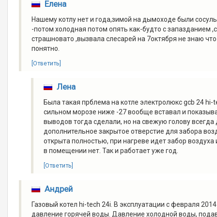
Елена
Нашему котлу нет и года,зимой на дымоходе были сосул
-потом холодная потом опять как-будто с запазданием ,с
страшновато ,вызвала слесарей на 7октября не знаю что 
понятно.
[Ответить]
Лена
Была такая прблема на котле электролюкс gcb 24 hi-t
сильном морозе ниже -27 вообще вставал и показыва
выводов тогда сделали, но на свежую голову всегда 
дополнительное закрытое отверстие для забора возд
открыта полностью, при нагреве идет забор воздуха 
в помещении нет. Так и работает уже год.
[Ответить]
Андрей
Газовый котел hi-tech 24i. В эксплуатации с февраля 201
давление горячей воды. Давление холодной воды, подава