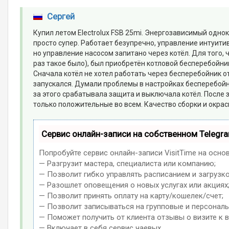
Сергей
Купил летом Electrolux FSB 25mi. Энергозависимый одн
просто супер. Работает безупречно, управление интуити
но управление насосом запитано через котёл. Для того,
раз такое было), был приобретён котловой бесперебойник
Сначала котёл не хотел работать через бесперебойник от
запускался. Думали проблемы в настройках бесперебойни
за этого срабатывала защита и выключала котёл. После 
только положительные во всем. Качество сборки и окрас
Сервис онлайн-записи на собственном Telegr
Попробуйте сервис онлайн-записи VisitTime на осно
— Разгрузит мастера, специалиста или компанию;
— Позволит гибко управлять расписанием и загрузко
— Разошлет оповещения о новых услугах или акциях
— Позволит принять оплату на карту/кошелек/счет;
— Позволит записываться на групповые и персонал
— Поможет получить от клиента отзывы о визите к в
— Включает в себя сервис чаевых.