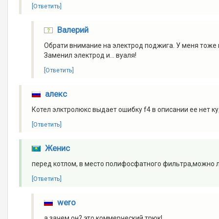
[Ответить]
Валерий
Обрати внимание на электрод поджига. У меня тоже
Заменил электрод и... вуаля!
[Ответить]
алекс
Котел элктролюкс выдает ошибку f4 в описании ее нет к
[Ответить]
Женис
перед котлом, в место полифосфатного фильтра,можно 
[Ответить]
wero
а зачем он? это коммерческий трюк!