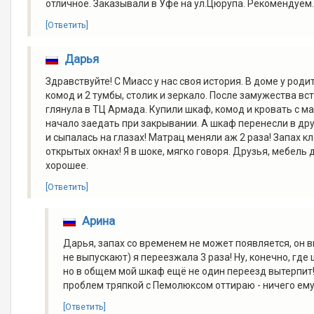
отличное. Заказывали в Уфе на ул.Цюрупа. Рекомендуем
[Ответить]
Дарья
Здравствуйте! С Миасс у нас своя история. В доме у роди
комод и 2 тумбы, столик и зеркало. После замужества вст
глянула в ТЦ Армада. Купили шкаф, комод и кровать с м
начало заедать при закрывании. А шкаф перенесли в дру
и сыпалась на глазах! Матрац меняли аж 2 раза! Запах к
открытых окнах! Я в шоке, мягко говоря. Друзья, мебель
хорошее.
[Ответить]
Арина
Дарья, запах со временем не может появляется, он в
не выпускают) я переезжала 3 раза! Ну, конечно, где
но в общем мой шкаф ещё не один переезд вытерпит! 
проблем тряпкой с Пемолюксом оттираю - ничего ему
[Ответить]