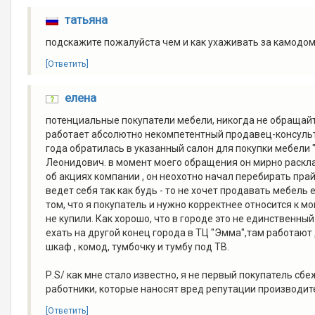
татьяна
подскажите пожалуйста чем и как ухаживать за камодо
[Ответить]
елена
потенциальные покупатели мебели, никогда не обращайте
работает абсолютно некомпетентный продавец-консульт
года обратилась в указанный салон для покупки мебели 
Леонидович. в момент моего обращения он мирно раскла
об акциях компании , он неохотно начал перебирать прайс
ведет себя так как будь - то не хочет продавать мебель 
том, что я покупатель и нужно корректнее относится к м
не купили. Как хорошо, что в городе это не единственны
ехать на другой конец города в ТЦ "Эмма",там работаю
шкаф , комод, тумбочку и тумбу под ТВ.
Р.S/ как мне стало известно, я не первый покупатель с
работники, которые наносят вред репутации производит
[Ответить]