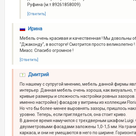
Руфина (м.т.89261858009).
[Ответить]
Ирина
Мебель очень красивая и качественная ! Мы довольны о
"Джаконду", в восторге! Смотрится просто великолепно 
Миасс. Спасибо огромное !
[Ответить]
Дмитрий
По нашему с супругой мнению, мебель данной фирмы явл
интерьер. Данная мебель очень хороша, как визуально, т
кривые размеры и сложность настройки ровных зазоров. 
именно настройке) фасадов у витрины из коллекции Flori
Но что бы более-менее выровнять зазоры, пришлось накл
уровню. Теперь, если приглядеться, она стоит криво.
В данное время намучился с трехдверным шкафом Luigi.
двухметровыми фасадами заложены 1,0-1,5 мм. На грани 
каркаса, и они не умещаются в него по ширине. Горизон