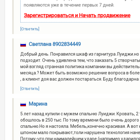
появляются уже в течение первых 7 дней.
Зарегистрироваться и Начать продвижение
[Ответить]
Светлана 8902834449
Добрый день. Понравился шкаф из гарнитура Луиджи.но 
подходит. Очень удивлена тем, что заказать 5 створчат
мой взгляд странная политика компании вы действитель
месяца.? Может быть возможно решение вопроса в более 
, а клиент доя вас должен постараться. Буду благодарна 
[Ответить]
Марина
5 лет назад купили с мужем спальню Луиджи. Кровать, 2
обошлось в 250 тыс. По тому времени было очень дорого (
спальню.Но я настояла. Мебель,конечно красивая. А вот к
шпоном мало покрывают,толи нарушена технология нане
Потому-что при наималейшем ударе (например ударился о