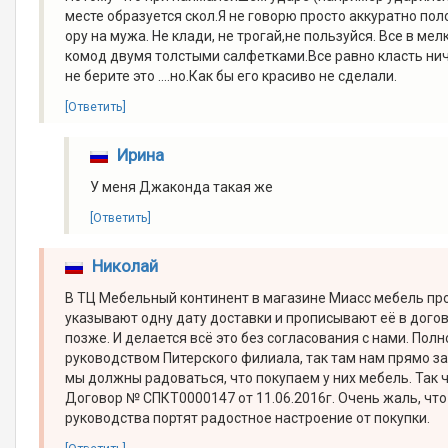
месте образуется скол.Я не говорю просто аккуратно пол
ору на мужа. Не клади, не трогай,не пользуйся. Все в м
комод двумя толстыми салфетками.Все равно класть ничег
не берите это ....но.Как бы его красиво не сделали.
[Ответить]
Ирина
У меня Джаконда такая же
[Ответить]
Николай
В ТЦ Мебельный континент в магазине Миасс мебель пр
указывают одну дату доставки и прописывают её в догов
позже. И делается всё это без согласования с нами. Пол
руководством Питерского филиала, так там нам прямо за
мы должны радоваться, что покупаем у них мебель. Так ч
Договор № СПКТ0000147 от 11.06.2016г. Очень жаль, ч
руководства портят радостное настроение от покупки.