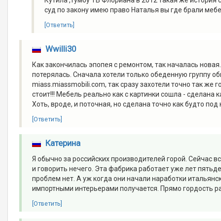
Кутила ,тумбу ТВ Флориана в 2012 такая же история
суд по закону имею право Наталья вы где брали меб
[Ответить]
Wwilli30
Как закончилась эпопея с ремонтом, так началась новая.
потерялась. Сначала хотели только обеденную группу об
miass.miassmobili.com, так сразу захотели точно так же г
стоит!!! Мебель реально как с картинки сошла - сделана
Хоть, вроде, и поточная, но сделана точно как будто по
[Ответить]
Катерина
Я обычно за российских производителей горой. Сейчас в
и говорить нечего. Эта фабрика работает уже лет пятьде
проблем нет. А уж когда они начали наработки итальянск
импортными интерьерами получается. Прямо гордость р
[Ответить]