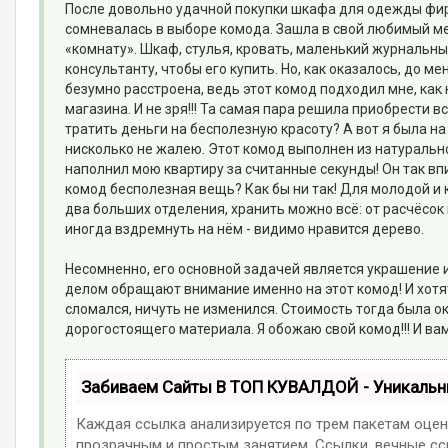
После довольно удачной покупки шкафа для одежды фи
сомневалась в выборе комода. Зашла в свой любимый м
«комнату». Шкаф, стулья, кровать, маленький журнальный
консультанту, чтобы его купить. Но, как оказалось, до м
безумно расстроена, ведь этот комод подходил мне, как 
магазина. И не зря!!! Та самая пара решила приобрести всё
тратить деньги на бесполезную красоту? А вот я была на
нисколько не жалею. Этот комод выполнен из натурально
наполнил мою квартиру за считанные секунды! Он так впи
комод бесполезная вещь? Как бы ни так! Для молодой и 
два больших отделения, хранить можно всё: от расчёсок 
иногда вздремнуть на нём - видимо нравится дерево.
Несомненно, его основной задачей является украшение и
делом обращают внимание именно на этот комод! И хотят 
сломался, ничуть не изменился. Стоимость тогда была ок
дорогостоящего материала. Я обожаю свой комод!!! И ва
Забиваем Сайты В ТОП КУВАЛДОЙ - Уникаль
Каждая ссылка анализируется по трем пакетам оцен
прозрачным и простым занятием. Ссылки, вечные ссы