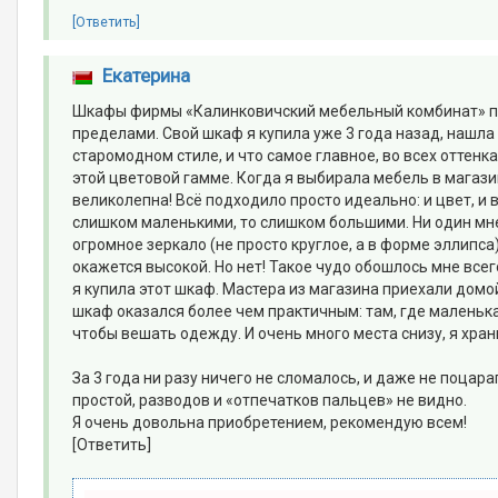
[Ответить]
Екатерина
Шкафы фирмы «Калинковичский мебельный комбинат» поль
пределами. Свой шкаф я купила уже 3 года назад, нашла
старомодном стиле, и что самое главное, во всех оттенк
этой цветовой гамме. Когда я выбирала мебель в магазин
великолепна! Всё подходило просто идеально: и цвет, и
слишком маленькими, то слишком большими. Ни один мне н
огромное зеркало (не просто круглое, а в форме эллипса
окажется высокой. Но нет! Такое чудо обошлось мне всег
я купила этот шкаф. Мастера из магазина приехали домой
шкаф оказался более чем практичным: там, где маленькая
чтобы вешать одежду. И очень много места снизу, я хран
За 3 года ни разу ничего не сломалось, и даже не поца
простой, разводов и «отпечатков пальцев» не видно.
Я очень довольна приобретением, рекомендую всем!
[Ответить]