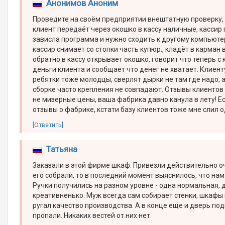
Анонимов Аноним
Проведите на своём предприятии внештатную проверку, 
клиент передаёт через окошко в кассу наличные, кассир 
зависла программа и нужно сходить к другому компьютер
кассир снимает со стопки часть купюр., кладёт в карман
обратно в кассу открывает окошко, говорит что теперь 
деньги клиента и сообщает что денег не хватает. Клиен
ребятки тоже молодцы, сверлят дырки не там где надо, 
сборке часто крепления не совпадают. Отзывы клиентов
не мизерные цены, ваша фабрика давно канула в лету! Е
отзывы о фабрике, кстати базу клиентов тоже мне слил 
[Ответить]
Татьяна
Заказали в этой фирме шкаф. Привезли действительно оч
его собрали, то в последний момент выяснилось, что нам
Ручки получились на разном уровне - одна нормальная, 
креативненько. Муж всегда сам собирает стенки, шкафы 
ругал качество производства. А в конце еще и дверь по
пропали. Никаких вестей от них нет.