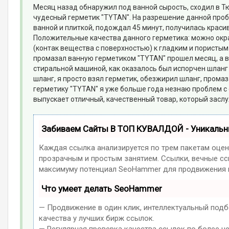
Месяц назад обнаружил под ванной сырость, сходил в Т
чудесный герметик "TYTAN". На разрешение данной проб
ванной и плиткой, подождал 45 минут, получилась краси
Положительные качества данного герметика: можно окра
(контак вещества с поверхностью) к гладким и пористым
промазал ванную герметиком "TYTAN" прошел месяц, а в
стиральной машиной, как оказалось был испорчен шланг -
шланг, я просто взял герметик, обезжирил шланг, прома
герметику "TYTAN" я уже больше года незнаю проблем с
выпускает отличный, качественный товар, который засл
Забиваем Сайты В ТОП КУВАЛДОЙ - Уникаль
Каждая ссылка анализируется по трем пакетам оцен
прозрачным и простым занятием. Ссылки, вечные ссы
максимуму потенциал SeoHammer для продвижения в
Что умеет делать SeoHammer
— Продвижение в один клик, интеллектуальный подб
качества у лучших бирж ссылок.
— Регулярная проверка качества ссылок по более ч