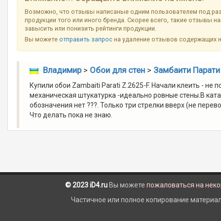
Возможно, что отзывы написаные одним пользователем под ра
продукции того или иного бренда. Скорее всего, такие отзывы н
завысить или понизить рейтинги продукции.
Вы можете
отправить запрос
на удаление отзывов содержащих 
Владимир
>
Обои для стен
>
Замбаити Парати 
Купили обои Zambaiti Parati Z.2625-F. Начали клеить - не 
механическая штукатурка -идеально ровные стены.В катало
обозначения нет ???. Только три стрелки вверх (не пере
Что делать пока не знаю.
© 2023 iD4.ru
Вы можете
пожаловаться на нек
Частичное или полное копирование материало