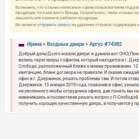
Возможно, что отзывы написаные одним пользователем под ра
продукции того или иного бренда. Скорее всего, такие отзывы н
завысить или понизить рейтинги продукции.
Вы можете
отправить запрос
на удаление отзывов содержащих 
Ирина
>
Входные двери
>
Аргус #74382
Добрый день!Долго искали двери. и думали вот ОНО(Люкс А
велись переговоры с офисом, который находится в г. Дз
Слободе, расположенный ближе к моему проживанию. 12 
квитанцию, бланк договора не привезли. И сказав ожидай
офис в г. Дзержинск, решать проблемы там. И потом отзва
Дзержинск. 15 января 2019 года, позвонив в офис, узна
на уволенного якобы сотрудника офиса. дав понять мы не
извинившись и посоветовав решать вопрос с П-Слободой. 
получить хорошую качественную дверь, а получается у 