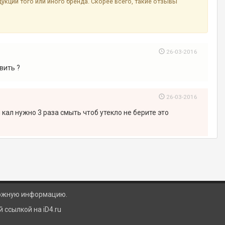
ции того или иного бренда. Скорее всего, такие отзывы
26-03-2016
вить ?
26-03-2016
 кал нужно 3 раза смыть чтоб утекло не берите это
ложную информацию.
ссылкой на iD4.ru