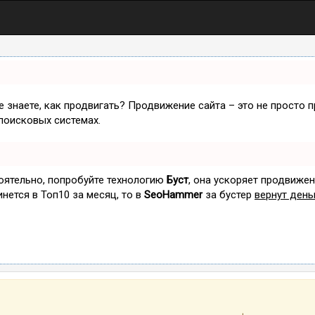
не знаете, как продвигать? Продвижение сайта – это не просто 
поисковых системах.
тоятельно, попробуйте технологию
Буст
, она ускоряет продвижен
инется в Топ10 за месяц, то в
SeoHammer
за бустер
вернут день