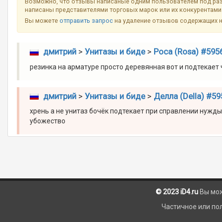
Возможно, что отзывы написаные одним пользователем под разн
написаны представителями торговых марок или их конкурентами 
Вы можете
отправить запрос
на удаление отзывов содержащих 
дмитрий
>
Унитазы и биде
>
Роса (Rosa) #595
резинка на арматуре просто деревянная вот и подтекает
дмитрий
>
Унитазы и биде
>
Делла (Della) #59
хрень а не унитаз бочёк подтекает при справлении нужды 
убожество
© 2023 iD4.ru
Вы мо
Частичное или по