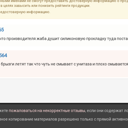
ыми именами не смогут предоставить достоверную информацию о продук
в целях завысить или понизить рейтинги продукции.
недостоверную информацию.
65
 что производителя жаба душит силиконовую прокладку туда поста
564
брызги летят так что чуть не смывает с унитаза и плохо смывается
жете
пожаловаться на некорректные отзывы
, если они содержат 
лное копирование материалов разрешено только с прямой активной 