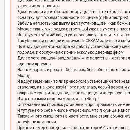
Дальше установщики не могли подключиться к электричес
успела их остановить.
Дом типовая девятиэтажная хрущобка - тот кто посылал 
оснастку для "съёма" мощности со щитка (я НЕ электрик).
Забыла написать как выглядели установщики - как бомжи, 
Москве таких, уже редко встретишь! уже не уместно писа
Инструмент убогий! когда установщики уезжали - я вызва
Так уборщики приняли инструмент СЕЗАМ за мусор и собир
По виду документа-наряда на работу установщиков у меня
подряде, и обслуживают они несколько дверных фирм.
Далее установщики раздолбали мне полстены - я стерпела
сделаем красиво.
Начали варить и резать- без масок, без асбестового листа
Молчу.
И вдруг замечаю - то ли криворукие установщики повред
стапелях, а на коленках! (Фото прилагаю, левый верхний 
покрытие краски на двери, т.к не защищали дверь при сварк
И это на самом видном месте, да за 45 т.р.!
Останавливаю процесс установки и прошу вызвать инжен
И тут узнаю о себе много интересного, что я курица, идиот
Также много смешного ( в частности, мне стали объяснят
телефоне компании.
Причём номер определялся не тот, который был заявлен н