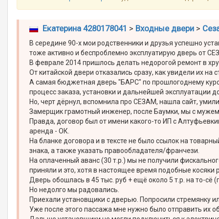
Екатерина 4280178041
>
Входные двери
>
Сез
В середине 90-х мои родственники и друзья успешно уста
тоже активно и беспроблемно эксплуатирую дверь от СЕЗ
В феврале 2014 пришлось делать недорогой ремонт в хр
От китайской двери отказались сразу, как увидели их на с
А самая бюджетная дверь "БАРС" по прошлогоднему курсу е
процесс заказа, установки и дальнейшей эксплуатации до
Но, черт дёрнул, вспомнила про СЕЗАМ, нашла сайт, умили
Замерщик грамотный инженер, после Баумки, мы с мужем
Правда, договор был от имени какого-то ИП с Алтуфьевки
аренда - ОК.
На бланке договора и в тексте не было ссылок на товарны
знака, а также указать правообладателя/франчези.
На оплаченный аванс (30 т.р.) мы не получили фискально
приняли и это, хотя в настоящее время подобные косяки 
Дверь обошлась в 45 тыс. руб + ещё около 5 т.р. на то-с
Но недолго мы радовались.
Приехали установщики с дверью. Попросили стремянку ил
Уже после этого пассажа мне нужно было отправить их обр