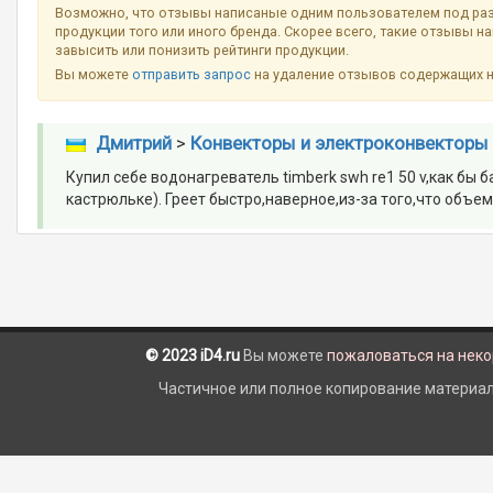
Возможно, что отзывы написаные одним пользователем под ра
продукции того или иного бренда. Скорее всего, такие отзывы н
завысить или понизить рейтинги продукции.
Вы можете
отправить запрос
на удаление отзывов содержащих 
Дмитрий
>
Конвекторы и электроконвекторы
Купил себе водонагреватель timberk swh re1 50 v,как бы б
кастрюльке). Греет быстро,наверное,из-за того,что объем
© 2023 iD4.ru
Вы можете
пожаловаться на нек
Частичное или полное копирование материало