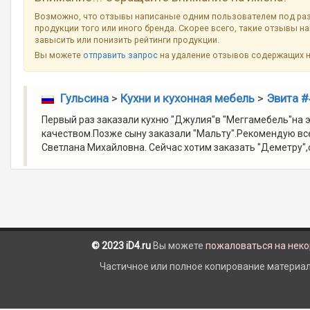
Возможно, что отзывы написаные одним пользователем под ра
продукции того или иного бренда. Скорее всего, такие отзывы н
завысить или понизить рейтинги продукции.
Вы можете
отправить запрос
на удаление отзывов содержащих 
Гульсина
>
Кухни и кухонная мебель
>
Эвита #
Первый раз заказали кухню "Джулия"в "Меггамебель"на э
качеством.Позже сыну заказали "Мальту".Рекомендую в
Светлана Михайловна. Сейчас хотим заказать "Деметру",
© 2023 iD4.ru
Вы можете
пожаловаться на нек
Частичное или полное копирование материало