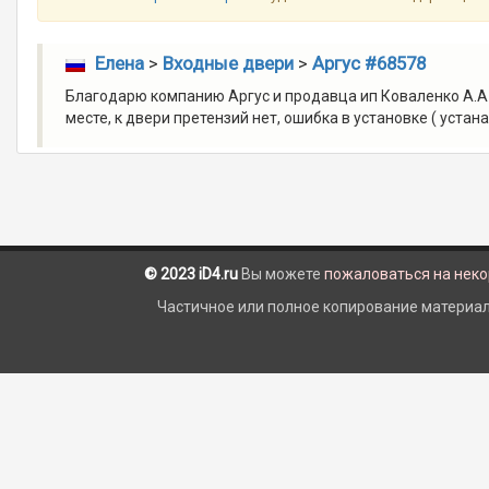
Елена
>
Входные двери
>
Аргус #68578
Благодарю компанию Аргус и продавца ип Коваленко А.А 
месте, к двери претензий нет, ошибка в установке ( уста
© 2023 iD4.ru
Вы можете
пожаловаться на нек
Частичное или полное копирование материало