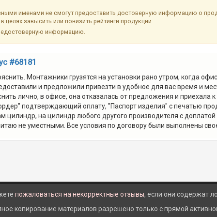
ыми именами не смогут предоставить достоверную информацию о продук
в целях завысить или понизить рейтинги продукции.
недостоверную информацию.
ус #68181
снить. Монтажники грузятся на установки рано утром, когда офис е
доставили и предложили привезти в удобное для вас время и мест
снить лично, в офисе, она отказалась от предложения и приехала 
ордер" подтверждающий оплату, "Паспорт изделия" с печатью прод
 цилиндр, на цилиндр любого другого производителя с доплатой 
итаю не уместными. Все условия по договору были выполнены сво
жете
пожаловаться на некорректные отзывы
, если они содержат 
лное копирование материалов разрешено только с прямой активной 