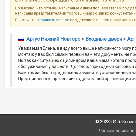
Возможно, что отзывы написаные одним пользователем под разн
написаны представителями торговых марок или их конкурентами 
Вы можете
отправить запрос
на удаление отзывов содержащих 
Аргус Нижний Новгоро
>
Входные двери
>
Арг
Уважаемая Елена, в виду всего выше написанного могу поя
монтаж у вас был самый первый вам эти документы не пре
Но так как ситуацию с цилиндром ваша мама хотела проя
обслуживания у вас есть, Договор, "приходный кассовый 
Вам так же было предложено заменить установленный вам
Предъявленные претензии в адрес нашей организации сч
© 2023 iD4.ru
Вы мо
Частичное или по