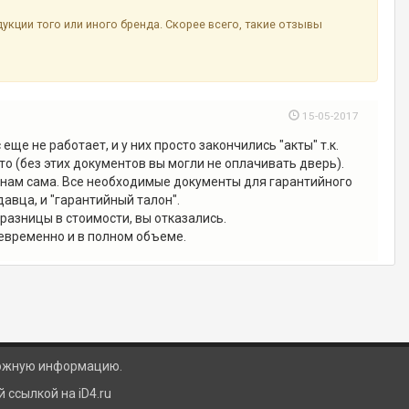
ции того или иного бренда. Скорее всего, такие отзывы
15-05-2017
ще не работает, и у них просто закончились "акты" т.к.
о (без этих документов вы могли не оплачивать дверь).
к нам сама. Все необходимые документы для гарантийного
авца, и "гарантийный талон".
разницы в стоимости, вы отказались.
евременно и в полном объеме.
ложную информацию.
ссылкой на iD4.ru