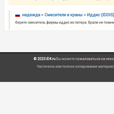
надежда
>
Смесители и краны
>
Иддис (IDDIS
берите смеситель фирмы иддис из питера. брали не помню 
© 2023 iD4.ru
Вы можете
пожаловаться на нек
Частичное или полное копирование материало