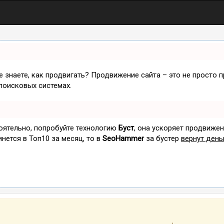
не знаете, как продвигать? Продвижение сайта – это не просто 
поисковых системах.
тоятельно, попробуйте технологию
Буст
, она ускоряет продвижен
инется в Топ10 за месяц, то в
SeoHammer
за бустер
вернут день