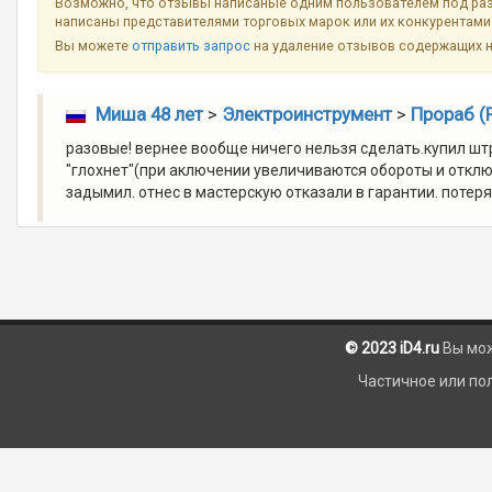
Возможно, что отзывы написаные одним пользователем под разн
написаны представителями торговых марок или их конкурентами 
Вы можете
отправить запрос
на удаление отзывов содержащих 
Миша 48 лет
>
Электроинструмент
>
Прораб (
разовые! вернее вообще ничего нельзя сделать.купил штр
"глохнет"(при аключении увеличиваются обороты и отключа
задымил. отнес в мастерскую отказали в гарантии. поте
© 2023 iD4.ru
Вы мо
Частичное или по