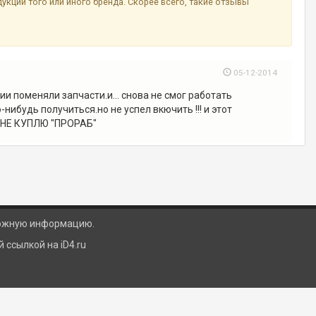
ции того или иного бренда. Скорее всего, такие отзывы
05-12-2014
и поменяли запчасти.и... снова не смог работать
нибудь получиться.но не успел вкючить !!! и этот
И НЕ КУПЛЮ "ПРОРАБ"
ложную информацию.
ссылкой на iD4.ru