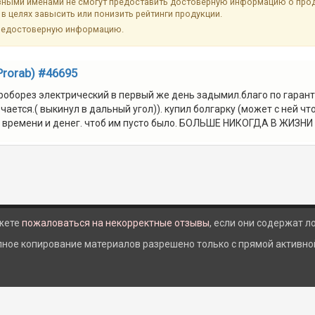
ыми именами не смогут предоставить достоверную информацию о продук
в целях завысить или понизить рейтинги продукции.
недостоверную информацию.
Prorab) #46695
оборез электрический в первый же день задымил.благо по гаранти
ется.( выкинул в дальный угол)). купил болгарку (может с ней что-
ря времени и денег. чтоб им пусто было. БОЛЬШЕ НИКОГДА В ЖИЗН
жете
пожаловаться на некорректные отзывы
, если они содержат 
лное копирование материалов разрешено только с прямой активной 