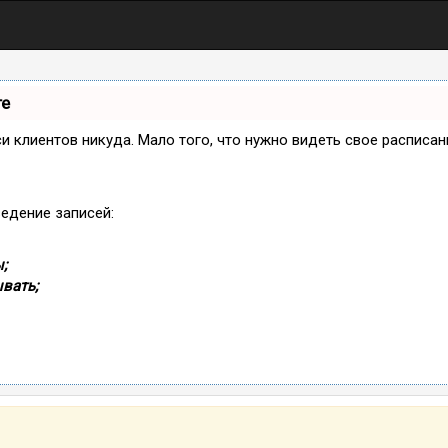
те
иси клиентов никуда. Мало того, что нужно видеть свое расписа
ведение записей:
;
вать;