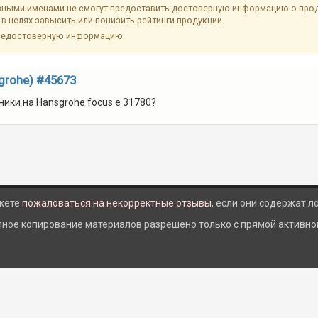
ыми именами не смогут предоставить достоверную информацию о продук
в целях завысить или понизить рейтинги продукции.
недостоверную информацию.
grohe) #45673
ики на Hansgrohe focus e 31780?
жете
пожаловаться на некорректные отзывы
, если они содержат 
лное копирование материалов разрешено только с прямой активной 