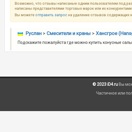
Возможно, что отзывы написаные одним пользователем под разн
написаны представителями торговых марок или их конкурентами 
Вы можете
отправить запрос
на удаление отзывов содержащих 
Руслан
>
Смесители и краны
>
Хансгрое (Hans
Подскажите пожалуйста где можно купить конусные сальн
© 2023 iD4.ru
Вы мо
Частичное или по