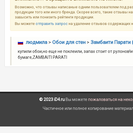
Возможно, что отзывы написаные одним пользователем под ра
продукции того или иного бренда. Скорее всего, такие отзывы н
завысить или понизить рейтинги продукции.
Вы можете
отправить запрос
на удаление отзывов содержащих 
людмила
>
Обои для стен
>
Замбаити Парати (
купили обои,но еще не поклеили, запах стоит от рулонов!и
бумаге,ZAMBAITI PARATI
© 2023 iD4.ru
Вы можете
пожаловаться на нек
Частичное или полное копирование материало