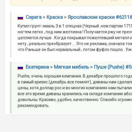
Серега
>
Краска
>
Ярославские краски #6211
Купил грунт-эмаль 3 в 1 спецназ (Черный .ном.партии 1715,
ногтем легко , под ним желтизна ! Получается ржу не прео
цепляется лучше . Когда покрывал пожелтевший металл и
нету , реально преобразует ... Это не реклама, сначала то
что Раньше он был нормальный , потом фуфло пошло . Уже
Екатерина
>
Мягкая мебель
>
Пуше (Pushe) #5
Pushe, очень хорошая компания. В декабре прошлого года
в самый кризис (декабрь все помнят), диваны нам сделали
цены, хотя доллар рос и во многих компаниях нам пыталис
все это время диваны хранились на складе компании абс
довольны. Красиво, удобно, качественно. Спасибо огром
рекомендовать.