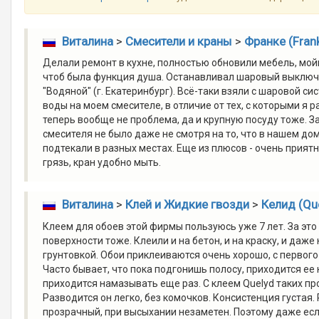
Виталина
>
Смесители и краны
>
Франке (Fran
Делали ремонт в кухне, полностью обновили мебель, мойк
чтоб была функция душа. Останавливал шаровый выключа
"Водяной" (г. Екатеринбург). Всё-таки взяли с шаровой с
воды на моем смесителе, в отличие от тех, с которыми я 
теперь вообще не проблема, да и крупную посуду тоже. З
смесителя не было даже не смотря на то, что в нашем д
подтекали в разных местах. Еще из плюсов - очень приятн
грязь, кран удобно мыть.
Виталина
>
Клей и Жидкие гвозди
>
Келид (Qu
Клеем для обоев этой фирмы пользуюсь уже 7 лет. За это
поверхности тоже. Клеили и на бетон, и на краску, и даж
грунтовкой. Обои приклеиваются очень хорошо, с первого 
Часто бывает, что пока подгонишь полосу, приходится ее 
приходится намазывать еще раз. С клеем Quelyd таких пр
Разводится он легко, без комочков. Консистенция густая. Р
прозрачный, при высыхании незаметен. Поэтому даже если