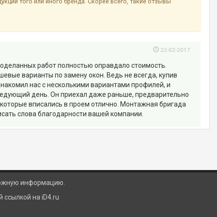
ции того или иного бренда. Скорее всего, такие отзывы
22-02-2017
проделанных работ полностью оправдало стоимость.
евые варианты по замену окон. Ведь не всегда, купив
знакомил нас с несколькими вариантами профилей, и
следующий день. Он приехал даже раньше, предварительно
 которые вписались в проем отлично. Монтажная бригада
исать слова благодарности вашей компании.
ложную информацию.
ссылкой на iD4.ru