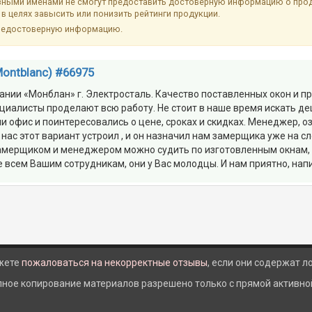
ыми именами не смогут предоставить достоверную информацию о продук
в целях завысить или понизить рейтинги продукции.
недостоверную информацию.
ontblanc) #66975
пании «Монблан» г. Электросталь. Качество поставленных окон и 
алисты проделают всю работу. Не стоит в наше время искать деш
и офис и поинтересовались о цене, сроках и скидках. Менеджер, о
ас этот вариант устроил , и он назначил нам замерщика уже на 
 замерщиком и менеджером можно судить по изготовленным окнам,
 всем Вашим сотрудникам, они у Вас молодцы. И нам приятно, нап
жете
пожаловаться на некорректные отзывы
, если они содержат 
лное копирование материалов разрешено только с прямой активной 