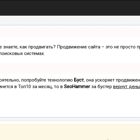
не знаете, как продвигать? Продвижение сайта – это не просто 
поисковых системах.
тоятельно, попробуйте технологию
Буст
, она ускоряет продвижен
инется в Топ10 за месяц, то в
SeoHammer
за бустер
вернут день