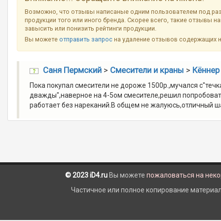
Возможно, что отзывы написаные одним пользователем под ра
продукции того или иного бренда. Скорее всего, такие отзывы н
завысить или понизить рейтинги продукции.
Вы можете
отправить запрос
на удаление отзывов содержащих 
Саня Пермский
>
Смесители и краны
>
Кённер 
Пока покупал смесители не дороже 1500р.,мучался с"течк
дважды",наверное на 4-5ом смесителе,решил попробовать
работает без нареканий.В общем не жалуюсь,отличный ш
© 2023 iD4.ru
Вы можете
пожаловаться на нек
Частичное или полное копирование материало