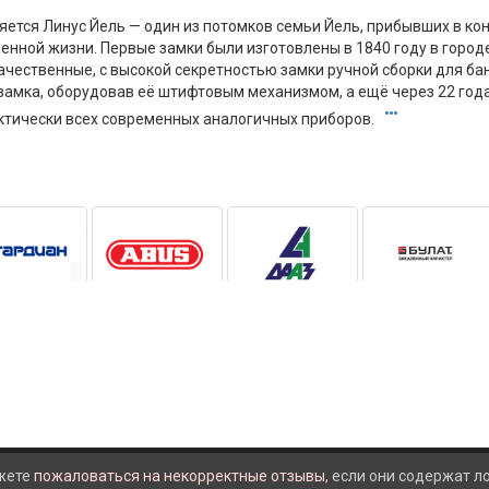
яется Линус Йель — один из потомков семьи Йель, прибывших в кон
ченной жизни. Первые замки были изготовлены в 1840 году в гор
ачественные, с высокой секретностью замки ручной сборки для ба
амка, оборудовав её штифтовым механизмом, а ещё через 22 года 
тически всех современных аналогичных приборов.
жете
пожаловаться на некорректные отзывы
, если они содержат 