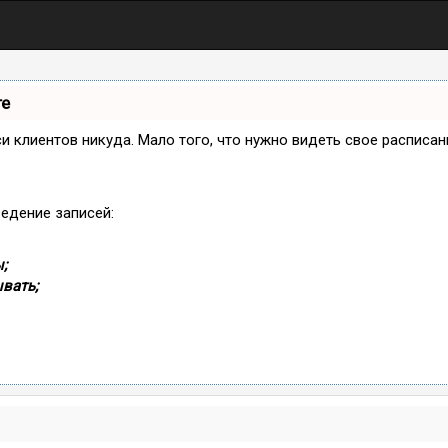
те
иси клиентов никуда. Мало того, что нужно видеть свое расписа
ведение записей:
;
вать;