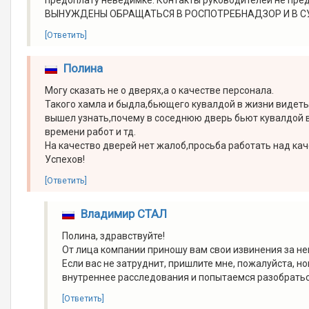
предоплату неведимке. Контакты руководителей не п
ВЫНУЖДЕНЫ ОБРАЩАТЬСЯ В РОСПОТРЕБНАДЗОР И В С
[Ответить]
Полина
Могу сказать не о дверях,а о качестве персонала.
Такого хамла и быдла,бьющего кувалдой в жизни видеть
вышел узнать,почему в соседнюю дверь бьют кувалдой в
времени работ и тд.
На качество дверей нет жалоб,просьба работать над ка
Успехов!
[Ответить]
Владимир СТАЛ
Полина, здравствуйте!
От лица компании приношу вам свои извинения за н
Если вас не затруднит, пришлите мне, пожалуйста, н
внутреннее расследования и попытаемся разобратьс
[Ответить]