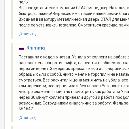
полы!
Все представители компании СТАЛ: менеджер Наталья, 
быстро, слажено! Выражаю им от всей нашей семьи благ
Входная в квартиру металлическая дверь СТАЛ для меня
после ее установке, не жалею. Смотриться красиво, зам
[Ответить]
Rriimma
Поставили с неделю назад. Узнала от коллеги на работе 
расположена напротив лифта, на лестнице общественная 
через интернет. Замерщик приехал, как и договорились, 
образцы были с собой, никто меня не торопил и не навязы
смотреться. Все расчитал и цена меня чуть не убила, все
том порешили, все терпеливо и без нервов.Установка, ко
Быстро слаженно, приятно посмотреть как работали.У на
через 30 минут коллеги привезли другой и работа продо
возможных. Сотрудникам аналогично за работу. Жаль заб
№ 1647.
[Ответить]