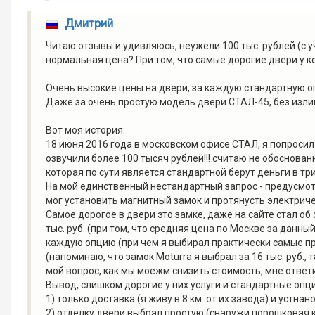
Дмитрий
Читаю отзывы и удивляюсь, неужели 100 тыс. рублей (с у
нормальная цена? При том, что самые дорогие двери у ко
Очень высокие цены на двери, за каждую стандартную о
Даже за очень простую модель двери СТАЛ-45, без излише
Вот моя история:
18 июня 2016 года в московском офисе СТАЛ, я попросил
озвучили более 100 тысяч рублей!!! считаю не обоснован
которая по сути является стандартной берут деньги в три
На мой единственный нестандартный запрос - предусмотр
мог установить магнитный замок и протянусть электричес
Самое дорогое в двери это замке, даже на сайте стал об э
тыс. руб. (при том, что средняя цена по Москве за данный 
каждую опцию (при чем я выбирал практически самые про
(напоминаю, что замок Moturra я выбрал за 16 тыс. руб.,
мой вопрос, как мы моежм снизить стоимость, мне ответи
Вывод, слишком дорогие у них услуги и стандартные опц
1) только доставка (я живу в 8 км. от их завода) и устнан
2) отделку двери выбрал простую (снаружи порошковая 