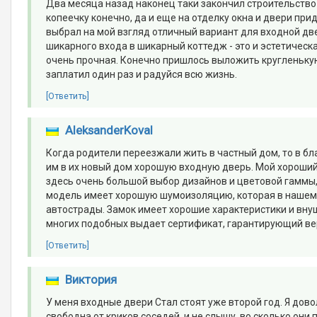
Два месяца назад наконец таки закончил строительство
копеечку конечно, да и еще на отделку окна и двери при
выбрал на мой взгляд отличный вариант для входной двер
шикарного входа в шикарный коттедж - это и эстетическа
очень прочная. Конечно пришлось выложить кругленькую
заплатил один раз и радуйся всю жизнь.
[Ответить]
AleksanderKoval
Когда родители переезжали жить в частный дом, то в бл
им в их новый дом хорошую входную дверь. Мой хороший 
здесь очень большой выбор дизайнов и цветовой гаммы, 
модель имеет хорошую шумоизоляцию, которая в нашем с
автострады. Замок имеет хорошие характеристики и вну
многих подобных выдает сертификат, гарантирующий вер
[Ответить]
Виктория
У меня входные двери Стал стоят уже второй год. Я дово
свободна от криков соседей, и не слышу, во сколько они 