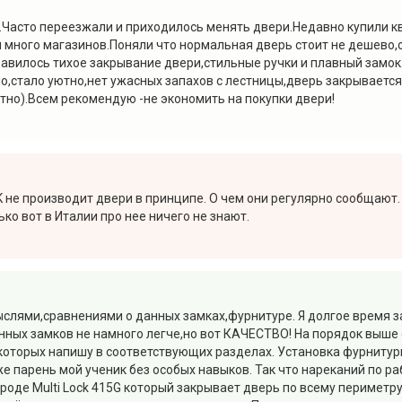
.Часто переезжали и приходилось менять двери.Недавно купили к
и много магазинов.Поняли что нормальная дверь стоит не дешево,
вилось тихое закрывание двери,стильные ручки и плавный замок
но,стало уютно,нет ужасных запахов с лестницы,дверь закрываетс
ятно).Всем рекомендую -не экономить на покупки двери!
 не производит двери в принципе. О чем они регулярно сообщают. 
лько вот в Италии про нее ничего не знают.
ыслями,сравнениями о данных замках,фурнитуре. Я долгое время 
нных замков не намного легче,но вот КАЧЕСТВО! На порядок выше о
 которых напишу в соответствующих разделах. Установка фурнитур
е парень мой ученик без особых навыков. Так что нареканий по ра
роде Multi Lock 415G который закрывает дверь по всему периметр