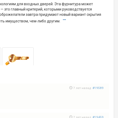
нологиям для входных дверей. Эта фурнитура может
в — это главный критерий, которыми руководствуется
недоброжелатели завтра придумают новый вариант скрытия
деть имуществом, чем-либо другим.
7 лет назад
#19589
7 лет назад
#19459