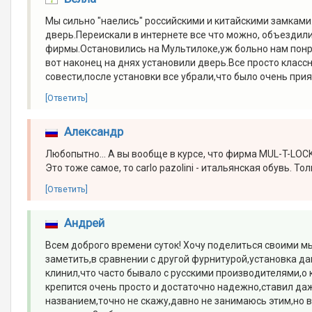
Мы сильно "наелись" российскими и китайскими замками
дверь.Переискали в интернете все что можно, объездил
фирмы.Остановились на Мультилоке,уж больно нам понра
вот наконец на днях установили дверь.Все просто класс
совести,после установки все убрали,что было очень при
[Ответить]
Александр
Любопытно... А вы вообще в курсе, что фирма MUL-T-LOCK
Это тоже самое, то carlo pazolini - итальянская обувь. То
[Ответить]
Андрей
Всем доброго времени суток! Хочу поделиться своими м
заметить,в сравнении с другой фурнитурой,установка да
клинил,что часто бывало с русскими производителями,о
крепится очень просто и достаточно надежно,ставил даж
названием,точно не скажу,давно не занимаюсь этим,но в