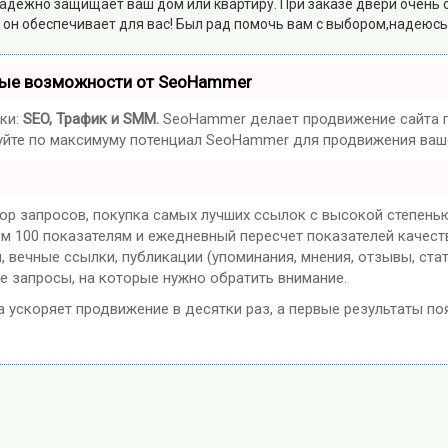
адёжно защищает ваш дом или квартиру. При заказе двери очень 
 он обеспечивает для вас! Был рад помочь вам с выбором,надеюсь
ные возможности от SeoHammer
ки:
SEO, Трафик и SMM.
SeoHammer делает продвижение сайта п
ьзуйте по максимуму потенциал SeoHammer для продвижения ваше
ор запросов, покупка самых лучших ссылок с высокой степенью
ем 100 показателям и ежедневный пересчет показателей качест
вечные ссылки, публикации (упоминания, мнения, отзывы, стат
е запросы, на которые нужно обратить внимание.
на ускоряет продвижение в десятки раз, а первые результаты по