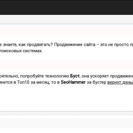
не знаете, как продвигать? Продвижение сайта – это не просто 
поисковых системах.
тоятельно, попробуйте технологию
Буст
, она ускоряет продвижен
инется в Топ10 за месяц, то в
SeoHammer
за бустер
вернут день