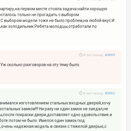
вартиру,на первом месте стояла задача найти хорошую
осталось только не прогадать с выбором
.С выбором модели тоже не было проблем,на любой вкус.И
я,как холодильник.Ребята молодцы,отработали по
8 лет назад
#4889
Уж сколько разговоров на эту тему было.
8 лет назад
#3882
занимался изготовлением стальных входных дверей,хочу
стальных замков!!! Ни разу ни один замок не заедал,не
ы,после покраски двери,доставляет одно удовольствие и
боте потом не было. Имелся один замок под
у,очень надежная модель в связке с тяжелой дверью,с