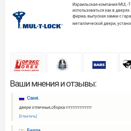
Израильская компания MUL-T-
использоваться как в дверях 
фирма, выпуская замки с гар
металлической двери, устано
Ваши мнения и отзывы:
Саня.
двери отличные,сборка ггггггггггггггг
[Ответить]
Белла