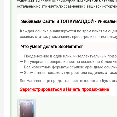
толстыми 3 и более миллиметровыми листами металла,н
остальных,но это ничто,по сравнению с защитой,которую
Забиваем Сайты В ТОП КУВАЛДОЙ - Уникаль
Каждая ссылка анализируется по трем пакетам оцен
ссылки, статьи, упоминания, пресс-релизы - испол
Что умеет делать SeoHammer
— Продвижение в один клик, интеллектуальный подб
— Регулярная проверка качества ссылок по более ч
— Все известные форматы ссылок: арендные ссылки, 
— SeoHammer покажет, где рост или падение, а такж
SeoHammer еще предоставляет технологию
Буст
, о
Зарегистрироваться и Начать продвижение