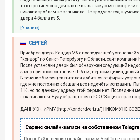
то открытием она для нас не стала, какую мы смотрели 
никаких проблем не возникало. Не продувается, шумоизо
двери 4 балла из 5.
[Ответить]
СЕРГЕЙ
Приобрел дверь Кондор М5 с последующей установкой 
"Кондор" по Санкт-Петербургу и Области, сайт компании htt
После установки двери был обнаружен следующий недост
зазор при этом составляет 0,5 см., верхний цилиндровый
В течение 5 месяцев пытался добиться от фирмы устране
где мне постоянно обещали все недочёты исправить. Пыт
116, но по данному адресу этой фирмы нет. Последний м
отказываются. Буду обращаться в РОО "Защита прав пот
ДАННУЮ ФИРМУ (http://kondordveri.ru/) НИКОМУ НЕ СОВ
Сервис онлайн-записи на собственном Telegr
Попробуйте сервис онлайн-записи VisitTime на осно