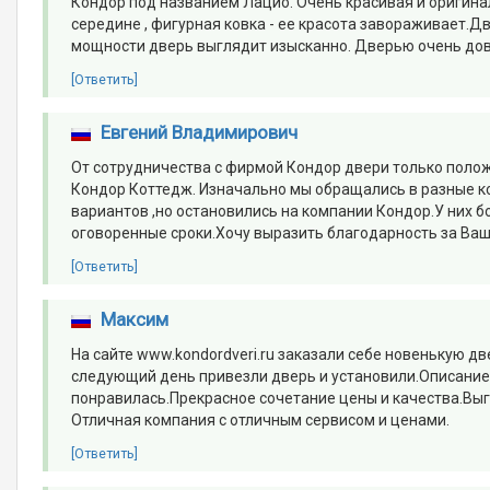
Кондор под названием Лацио. Очень красивая и оригин
середине , фигурная ковка - ее красота завораживает.
мощности дверь выглядит изысканно. Дверью очень дов
[Ответить]
Евгений Владимирович
От сотрудничества с фирмой Кондор двери только поло
Кондор Коттедж. Изначально мы обращались в разные ко
вариантов ,но остановились на компании Кондор.У них б
оговоренные сроки.Хочу выразить благодарность за Ваш
[Ответить]
Максим
На сайте www.kondordveri.ru заказали себе новенькую д
следующий день привезли дверь и установили.Описание д
понравилась.Прекрасное сочетание цены и качества.Выг
Отличная компания с отличным сервисом и ценами.
[Ответить]