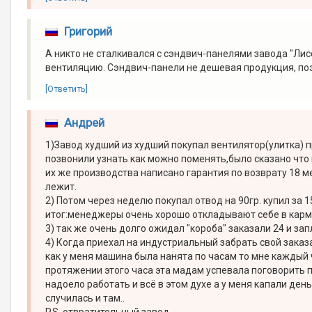
Григорий
А никто не сталкивался с сэндвич-панелями завода "Лис
вентиляцию. Сэндвич-панели не дешевая продукция, поэ
[Ответить]
Андрей
1)Завод худший из худший покупал вентилятор(улитка)
позвонили узнать как можно поменять,было сказано что 
их же производства написано гарантия по возврату 18 м
лежит.
2) Потом через неделю покупал отвод на 90гр. купил за 1
итог:менеджеры очень хорошо откладывают себе в карм
3) так же очень долго ожидал "короба" заказали 24 и зап
4) Когда приехал на индустриальный забрать свой заказ
как у меня машина была нанята по часам то мне каждый ч
протяжении этого часа эта мадам успевала поговорить по
надоело работать и всё в этом духе а у меня капали де
случилась и там..
P.S. отвратительный завод.