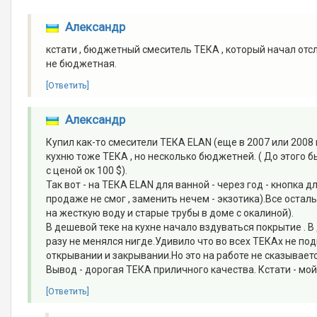
Александр
кстати , бюджетный смеситель ТЕКА , который начал отс
не бюджетная.
[Ответить]
Александр
Купил как-то смесители ТЕКА ELAN (еще в 2007 или 2008 г
кухню тоже ТЕКА , но несколько бюджетней. ( До этого б
с ценой ок 100 $).
Так вот - на ТЕКА ELAN для ванной - через год - кнопка
продаже не смог , заменить нечем - экзотика).Все осталь
на жесткую воду и старые трубы в доме с окалиной).
В дешевой теке на кухне начало вздуваться покрытие . В
разу не менялся нигде.Удивило что во всех ТЕКАх не по
открывании и закрывании.Но это на работе не сказываетс
Вывод - дорогая ТЕКА приличного качества. Кстати - мо
[Ответить]