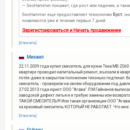
— SeoHammer покажет, где рост или падение, а такж
SeoHammer еще предоставляет технологию
Буст
, о
появляются уже в течение первых 7 дней.
Зарегистрироваться и Начать продвижение
[Ответить]
Михаил
22.11.2009 года купил смеситель для кухни Тека MB 2560
квартире проводил капитальный ремонт, въехали в кварт
потёк-даже в закрытом положении тихонько подтекал. В
смеситель - проверили на своём оборудовании под давл
27.02.2013 года юрист ООО "Агава" Л.М.Гайнанов выписал
заводской дефект литья и я требую замены или возврата
ТАКОЙ СМЕСИТЕЛЬ!!!! Или такая организяция ООО "Агава"
за красивый смеситель КОТОРЫЙ НЕ РАБОТАЕТ. Что мне 
[Ответить]
Gubaev