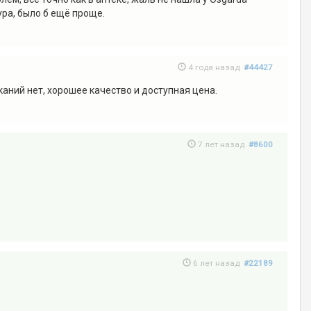
ура, было б ещё проще.
4 года назад
#44427
еканий нет, хорошее качество и доступная цена.
7 лет назад
#8600
6 лет назад
#22189