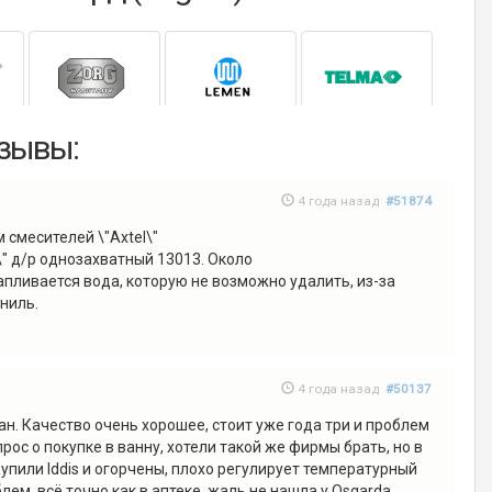
тзывы:
4 года назад
#51874
 смесителей \"Axtel\"
\" д/р однозахватный 13013. Около
пливается вода, которую не возможно удалить, из-за
ниль.
4 года назад
#50137
ан. Качество очень хорошее, стоит уже года три и проблем
прос о покупке в ванну, хотели такой же фирмы брать, но в
упили Iddis и огорчены, плохо регулирует температурный
блем, всё точно как в аптеке, жаль не нашла у Osgarda