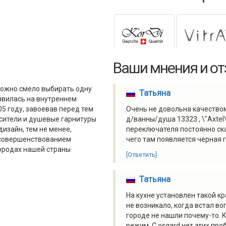
Ваши мнения и о
 можно смело выбирать одну
Татьяна
явилась на внутреннем
05 году, завоевав перед тем
Очень не довольна качеством
есители и душевые гарнитуры
д/ванны/душа 13323 , \"Axtel
изайн, тем не менее,
переключателя постоянно ска
усовершенствованием
чего там появляется черная г
городах нашей страны
[Ответить]
Татьяна
На кухне установлен такой кр
не возникало, когда встал во
городе не нашли почему-то. К
режим. С osgard нет этих про